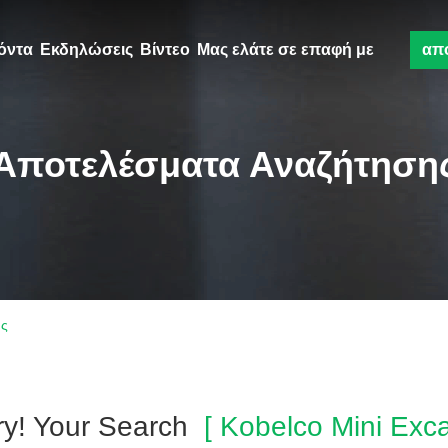
όντα
Εκδηλώσεις
Βίντεο
Μας ελάτε σε επαφή με
απ
Αποτελέσματα Αναζήτηση
ής
ry! Your Search
[ Kobelco Mini Exca