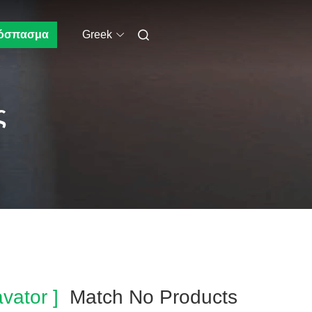
όσπασμα
Greek
ς
vator ]
Match No Products