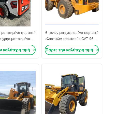
ιμοποιημένο φορτιστή
6 τόνων μεταχειρισμένο φορτιστή
ίρ χρησιμοποιημένο
ελαστικών καουτσούκ CAT 966H
550 υψηλής απόδοσης
φορτιστή τροχών μεσαίου
ν καλύτερη τιμή
Πάρτε την καλύτερη τιμή
6.4kw ισχύς
μεγέθους φορτιστή εσωτερικής
καύσης