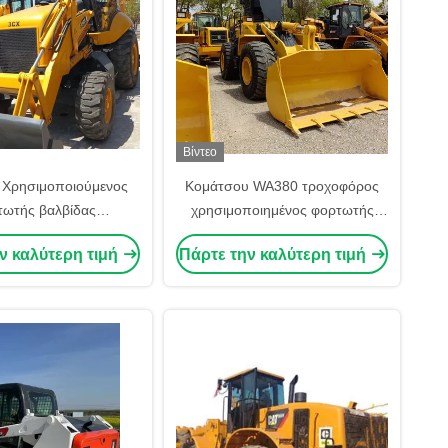
Βίντεο
 Χρησιμοποιούμενος
Κομάτσου WA380 τροχοφόρος
τωτής βαλβίδας
χρησιμοποιημένος φορτωτής
μένες κατασκευαστικές
Ιαπωνία Αρχική μηχανή 3.1 Cbm
ν καλύτερη τιμή
Πάρτε την καλύτερη τιμή
ς Καλή κατάσταση
χωρητικότητα κουβάς