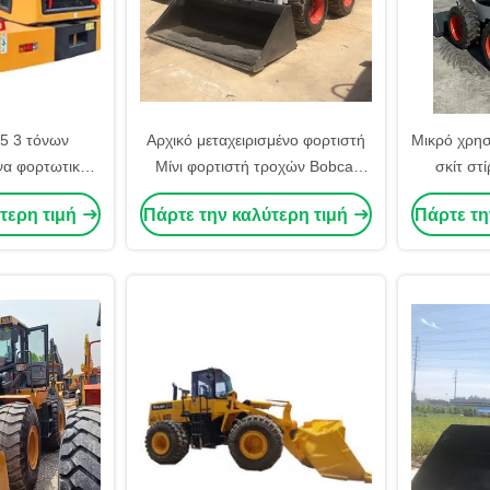
5 3 τόνων
Αρχικό μεταχειρισμένο φορτιστή
Μικρό χρησ
να φορτωτικά
Μίνι φορτιστή τροχών Bobcat
σκίτ στ
ά καουτσούκ
S160 Steer Loader
Bobcat S
τερη τιμή
Πάρτε την καλύτερη τιμή
Πάρτε τη
ενα μεσαία
3
ενζίνης