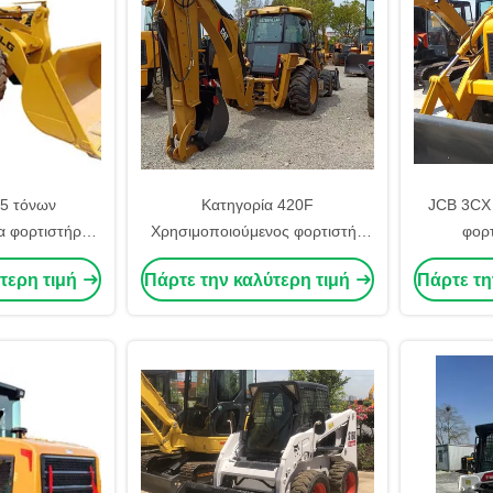
5 τόνων
Κατηγορία 420F
JCB 3CX
α φορτιστήρες
Χρησιμοποιούμενος φορτιστής
φορ
κών μεσαίου
υδραυλικού συστήματος
μεταχειρισ
τερη τιμή
Πάρτε την καλύτερη τιμή
Πάρτε τη
ή εσωτερικής
Χρησιμοποιούμενος φορτιστής
μηχανέ
ης
βαλβίδας