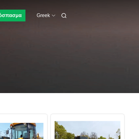
όσπασμα
Greek