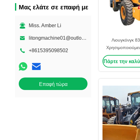
Μας ελάτε σε επαφή με
Miss. Amber Li
litongmachine01@outlook.com
Λιουγκόνγκ 83
Χρησιμοποιούμε
+8615395098502
τροχών Τεχνητ
Πάρτε την καλύ
Χρησιμοποιούμ
φορτωτικά β
Επαφή τώρα