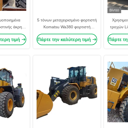
Βίντεο
ιμοποιημένα
5 τόνων μεταχειρισμένο φορτιστή
Χρησιμο
στινής άκρης
Komatsu Wa380 φορτιστή
τροχών L
τιστή τροχών
τροχών Μεσαίου μεγέθους
αγρόκτημ
τερη τιμή
Πάρτε την καλύτερη τιμή
Πάρτε τη
όδοση
φορτιστή εσωτερικής καύσης
Χρησιμο
εμπρόσθ