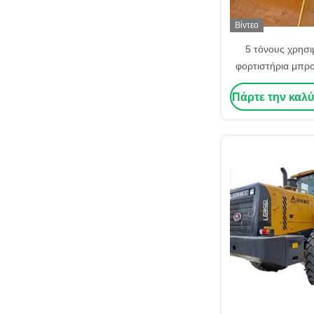
Βίντεο
5 τόνους χρησ
φορτιστήρια μπρο
XCMG ZL50GN φορ
Πάρτε την καλύ
Καλή απ