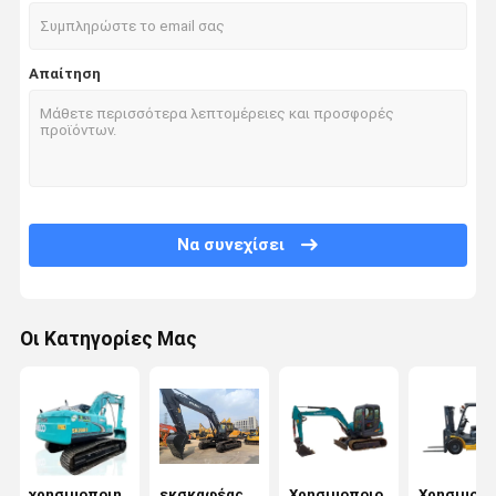
Απαίτηση
Να συνεχίσει
Οι Κατηγορίες Μας
Αρχική
Προϊόντα
Βίντεο
Σχετικά Με
Σελίδα
Εμάς
χρησιμοποιη
εκσκαφέας
Χρησιμοποιο
Χρησιμοπο