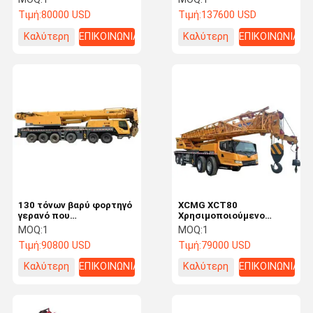
Αυτογερανό Υψόμετρο
QAY200 82M Υψόμετρο
Τιμή:
80000 USD
Τιμή:
137600 USD
ανύψωσης 83 μέτρα
ανύψωσης
Καλύτερη
ΕΠΙΚΟΙΝΩΝΙΑ
Καλύτερη
ΕΠΙΚΟΙΝΩΝΙΑ
τιμή
τιμή
130 τόνων βαρύ φορτηγό
XCMG XCT80
γερανό που
Χρησιμοποιούμενο
χρησιμοποιείται με
γερανό φορτηγών 80
MOQ:
1
MOQ:
1
τριών τμημάτων Sub
τόνων Μηχανική
Τιμή:
90800 USD
Τιμή:
79000 USD
Boom XCMG QY130K
κατασκευής μηχανή
Καλύτερη
ΕΠΙΚΟΙΝΩΝΙΑ
Καλύτερη
ΕΠΙΚΟΙΝΩΝΙΑ
τιμή
τιμή