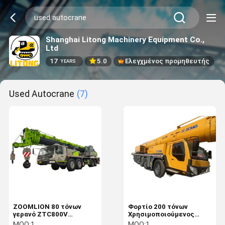
Shanghai Litong Machinery Equipment Co.,
Ltd
17
5.0
Ελεγχμένος προμηθευτής
YEARS
Used Autocrane
(7)
ZOOMLION 80 τόνων
Φορτίο 200 τόνων
γερανό ZTC800V
Χρησιμοποιούμενος
Χρησιμοποιούμενο
γερανό κατασκευή XCMG
MOQ:
1
MOQ:
1