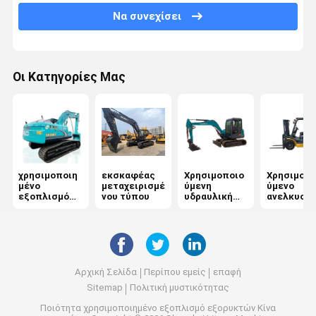
Να συνεχίσει
Οι Κατηγορίες Μας
χρησιμοποιη
εκσκαφέας
Χρησιμοποιο
Χρησιμοπο
μένο
μεταχειρισμέ
ύμενη
ύμενο
εξοπλισμό
νου τύπου
υδραυλική
ανελκυστ
εξορυκτών
εκσκαφέας
ντίζελ
Αρχική Σελίδα
Περίπου εμείς
επαφή
Sitemap
Πολιτική μυστικότητας
Ποιότητα
χρησιμοποιημένο εξοπλισμό εξορυκτών
Κίνα