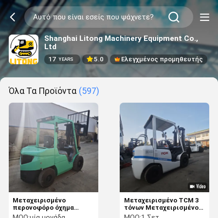
Shanghai Litong Machinery Equipment Co.,
Ltd
17
5.0
Ελεγχμένος προμηθευτής
YEARS
Όλα Τα Προϊόντα
(597)
Μεταχειρισμένο
Μεταχειρισμένο TCM 3
περονοφόρο όχημα
τόνων Μεταχειρισμένο
Mitsubishi Diesel
Πετρελαιοκίνητο
MOQ:
μία μονάδα
MOQ:
1 Σετ