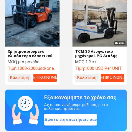
Χρησιμοποιούμενο
TCM 30 Ανυψωτικό
ελικόπτερο ελαστικού
μηχάνημα LPG Διπλής
τύπου Heli h2000 50 με
χρήσης Πετρελαίου και
MOQ:
μία μονάδα
MOQ:
1 Σετ
κινητήρα Isuzu 5 τόνων 3
Αερίου TCM Ανυψωτικό
Τιμή:
1000-2000usd/one unit
Τιμή:
1000 USD Per UNIT
μέτρα
μηχάνημα
Μεταχειρισμένο
Καλύτερη
ΕΠΙΚΟΙΝΩΝΙΑ
Καλύτερη
ΕΠΙΚΟΙΝΩΝΙΑ
τιμή
τιμή
Εξοικονομήστε το χρόνο σας
Ας επικοινωνήσουμε μαζί σας με τα
καλύτερα προϊόντα.
Δώστε τις απαιτήσεις σας