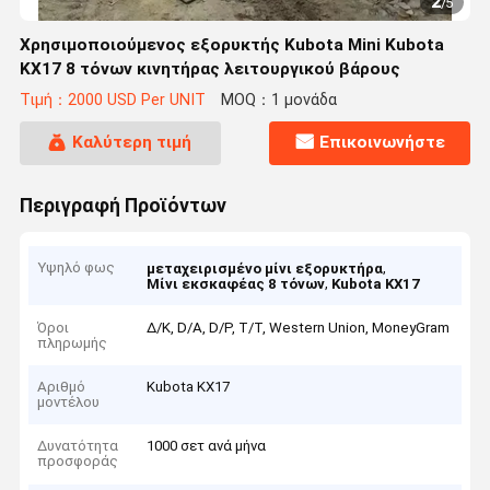
2
/
5
Χρησιμοποιούμενος εξορυκτής Kubota Mini Kubota
KX17 8 τόνων κινητήρας λειτουργικού βάρους
Τιμή：2000 USD Per UNIT
MOQ：1 μονάδα
Καλύτερη τιμή
Επικοινωνήστε
Περιγραφή Προϊόντων
Υψηλό φως
,
μεταχειρισμένο μίνι εξορυκτήρα
,
Μίνι εκσκαφέας 8 τόνων
Kubota KX17
Όροι
Δ/Κ, D/Α, D/P, T/T, Western Union, MoneyGram
πληρωμής
Αριθμό
Kubota KX17
μοντέλου
Δυνατότητα
1000 σετ ανά μήνα
προσφοράς