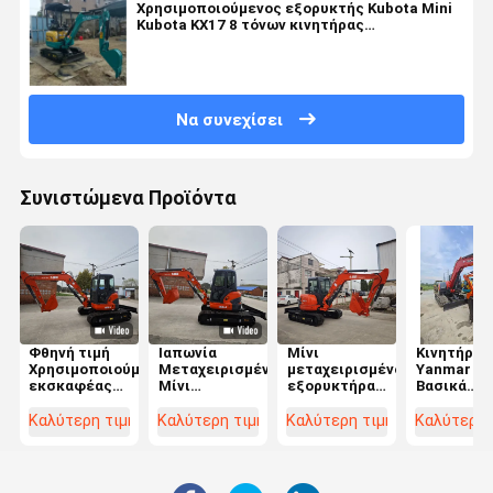
Χρησιμοποιούμενος εξορυκτής Kubota Mini
Kubota KX17 8 τόνων κινητήρας
λειτουργικού βάρους
Να συνεχίσει
Συνιστώμενα Προϊόντα
Φθηνή τιμή
Ιαπωνία
Μίνι
Κινητήρας
Χρησιμοποιούμενη
Μεταχειρισμένο
μεταχειρισμένο
Yanmar -
εκσκαφέας
Μίνι
εξορυκτήρα
Βασικά
U55 5 τόνων
Εκσκαφέας
Kubota U55
εξαρτήμα
Μικρός
5,5 Τόνων
Kubota 5,5
κατασκευ
Καλύτερη τιμή
Καλύτερη τιμή
Καλύτερη τιμή
Καλύτερη 
σκάφτης
Kubota U55
τόνων Kubota
στην Ιαπω
Σχεδόν νέες
Μεταχειρισμένο
U55 U35 U17
Υψηλής
κατασκευαστικές
Μικρό
εξορυκτές
ποιότητα
μηχανές για
Εκσκαφέας
Μεταχειρι