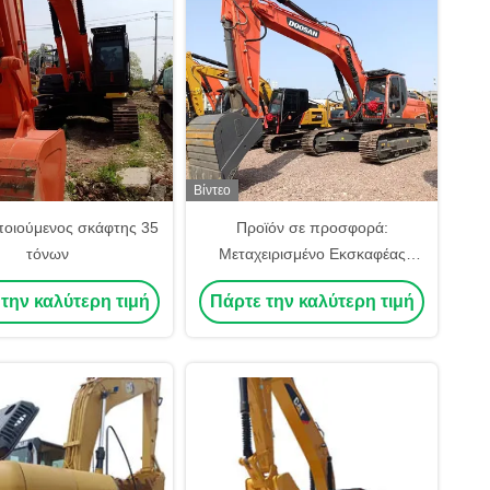
Βίντεο
οιούμενος σκάφτης 35
Προϊόν σε προσφορά:
τόνων
Μεταχειρισμένο Εκσκαφέας
Doosan DX340LC 34 Τόνων,
την καλύτερη τιμή
Πάρτε την καλύτερη τιμή
Μεταχειρισμένος
Ερπυστριοφόρος Εκσκαφέας
Doosan 340 Κορυφαίας
Ποιότητας