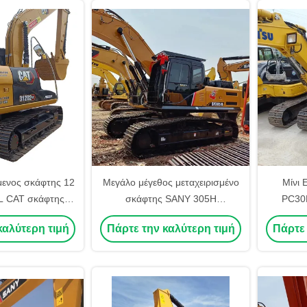
ενος σκάφτης 12
Μεγάλο μέγεθος μεταχειρισμένο
Μίνι 
L CAT σκάφτης
σκάφτης SANY 305H
PC30M
α κατασκευαστική
Χρησιμοποιημένο σκάφτη
Υδραυλι
καλύτερη τιμή
Πάρτε την καλύτερη τιμή
Πάρτε 
χανή
Χρησιμοπ
PC3