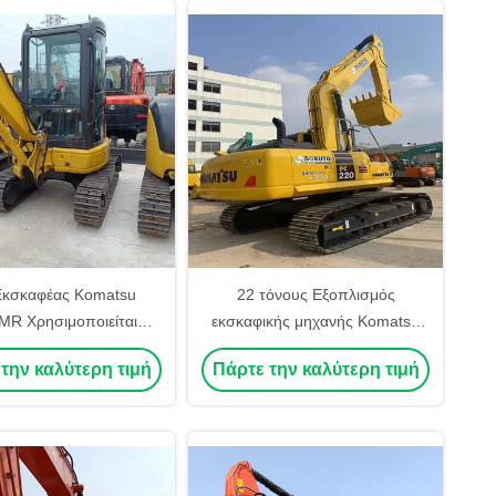
Εκσκαφέας Komatsu
22 τόνους Εξοπλισμός
R Χρησιμοποιείται
εκσκαφικής μηχανής Komatsu
κός Εκσκαφέας Crawler
PC220 Εκσκαφική μηχανή
την καλύτερη τιμή
Πάρτε την καλύτερη τιμή
οιείται Digger Komatsu
Χρησιμοποιούμενος σκάφτης
0MR για πώληση
υψηλή απόδοση