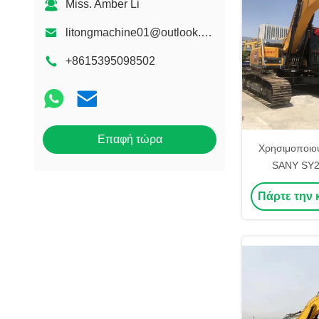
Miss. Amber Li
litongmachine01@outlook.com
+8615395098502
Επαφή τώρα
Χρησιμοποιο
SANY SY2
εξορυκτικο
Πάρτε την 
εξοπλισμο
λειτουρ