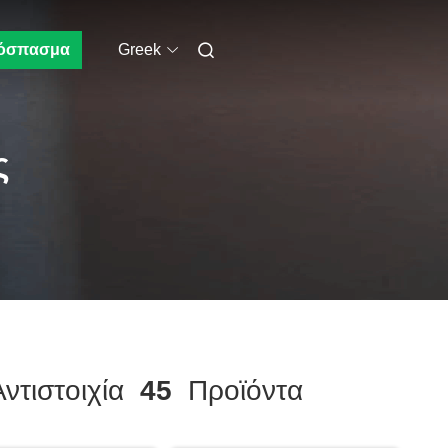
όσπασμα
Greek
ς
ντιστοιχία
45
Προϊόντα