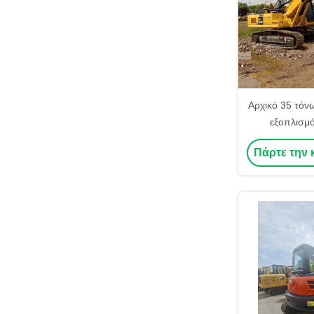
Αρχικό 35 τόν
εξοπλισμ
μεταχειρισμέν
Πάρτε την 
Excava