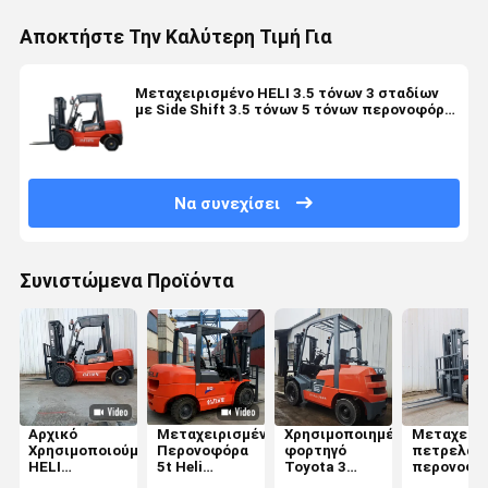
Αποκτήστε Την Καλύτερη Τιμή Για
Μεταχειρισμένο HELI 3.5 τόνων 3 σταδίων
με Side Shift 3.5 τόνων 5 τόνων περονοφόρο
ανυψωτικό βενζίνης / πετρελαίου κινητήρα
CPCD30 Μεταχειρισμένο περονοφόρο
ανυψωτικό
Να συνεχίσει
Συνιστώμενα Προϊόντα
Αρχικό
Μεταχειρισμένα
Χρησιμοποιημένο
Μεταχειρι
Χρησιμοποιούμενο
Περονοφόρα
φορτηγό
πετρελαιο
HELI
5t Heli
Toyota 3
περονοφό
2,2.5,3Βελκυστήρας
Προμηθευτές
τόνων LPG
όχημα Heli