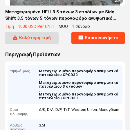
2
/
5
Μεταχειρισμένο HELI 3.5 τόνων 3 σταδίων με Side
Shift 3.5 τόνων 5 τόνων περονοφόρο ανυψωτικό
βενζίνης / πετρελαίου κινητήρα CPCD30
Τιμή：1000 USD Per UNIT
MOQ：1 σύνολο
Μεταχειρισμένο περονοφόρο ανυψωτικό
Καλύτερη τιμή
Επικοινωνήστε
Περιγραφή Προϊόντων
Υψηλό φως
Μεταχειρισμένο περονοφόρο ανυψωτικό
πετρελαίου CPCD30
,
Μεταχειρισμένο περονοφόρο ανυψωτικό
πετρελαίου 3 σταδίων
,
Μεταχειρισμένο περονοφόρο ανυψωτικό
πετρελαίου CPCD30
Όροι
Δ/Κ, D/Α, D/P, T/T, Western Union, MoneyGram
πληρωμής
Αριθμό
3.5t
μοντέλου