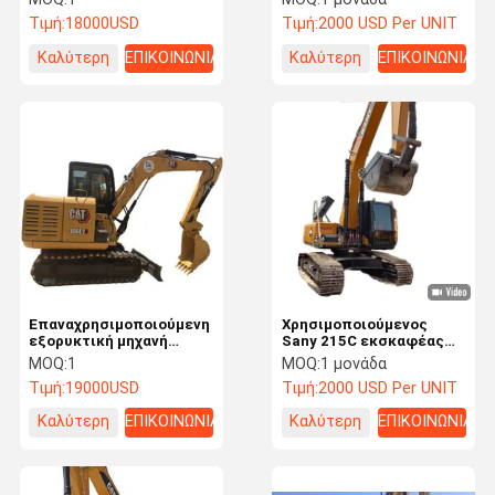
εσωτερικής καύσης
Kawasaki Excavator
Τιμή:
18000USD
Τιμή:
2000 USD Per UNIT
Machine 24,5 Τόνους
Καλύτερη
ΕΠΙΚΟΙΝΩΝΙΑ
Καλύτερη
ΕΠΙΚΟΙΝΩΝΙΑ
τιμή
τιμή
Επαναχρησιμοποιούμενη
Χρησιμοποιούμενος
εξορυκτική μηχανή
Sany 215C εκσκαφέας
εσωτερικής καύσης 5,8
21,5 τόνων
MOQ:
1
MOQ:
1 μονάδα
τόνων CAT 306E2 με
μεταχειρισμένος Sany
Τιμή:
19000USD
Τιμή:
2000 USD Per UNIT
εκσκαφέα
Crawler εκσκαφέας
Καλύτερη
ΕΠΙΚΟΙΝΩΝΙΑ
Καλύτερη
ΕΠΙΚΟΙΝΩΝΙΑ
τιμή
τιμή