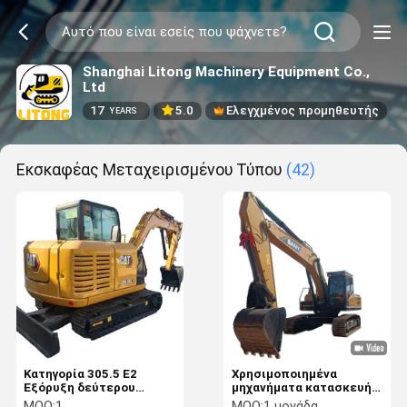
Shanghai Litong Machinery Equipment Co.,
Ltd
17
5.0
Ελεγχμένος προμηθευτής
YEARS
Εκσκαφέας Μεταχειρισμένου Τύπου
(42)
Κατηγορία 305.5 Ε2
Χρησιμοποιημένα
Εξόρυξη δεύτερου
μηχανήματα κατασκευής
χειριστή 5 τόνων με ισχύ
SANY 245 Excavator
MOQ:
1
MOQ:
1 μονάδα