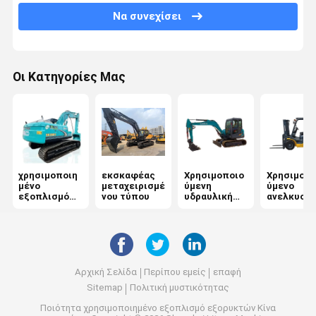
Να συνεχίσει
Οι Κατηγορίες Μας
χρησιμοποιη
εκσκαφέας
Χρησιμοποιο
Χρησιμοπο
μένο
μεταχειρισμέ
ύμενη
ύμενο
εξοπλισμό
νου τύπου
υδραυλική
ανελκυστ
εξορυκτών
εκσκαφέας
ντίζελ
Αρχική Σελίδα
Περίπου εμείς
επαφή
Sitemap
Πολιτική μυστικότητας
Ποιότητα
χρησιμοποιημένο εξοπλισμό εξορυκτών
Κίνα