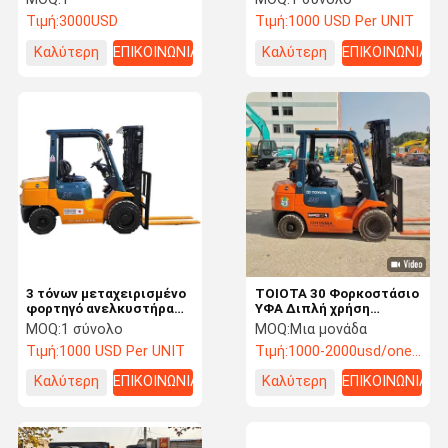
σε καλή κατάσταση
με μίσθο και πλάτη
Τιμή:
3000USD
Τιμή:
1000 USD Per UNIT
δοχείου
Καλύτερη
ΕΠΙΚΟΙΝΩΝΙΑ
Καλύτερη
ΕΠΙΚΟΙΝΩΝΙΑ
τιμή
τιμή
3 τόνων μεταχειρισμένο
ΤΟΙΟΤΑ 30 Φορκοστάσιο
φορτηγό ανελκυστήρα
ΥΦΑ Διπλή χρήση
Toyota FD30 Original
πετρελαίου και φυσικού
MOQ:
1 σύνολο
MOQ:
Μια μονάδα
Japan μεταχειρισμένο
αερίου Φορκοστάσιο
Τιμή:
1000 USD Per UNIT
Τιμή:
1000-2000usd/one unit
φορτηγό ανελκυστήρα
ΤΟΙΟΤΑ Δεύτερο χέρι
Καλύτερη
ΕΠΙΚΟΙΝΩΝΙΑ
Καλύτερη
ΕΠΙΚΟΙΝΩΝΙΑ
τιμή
τιμή