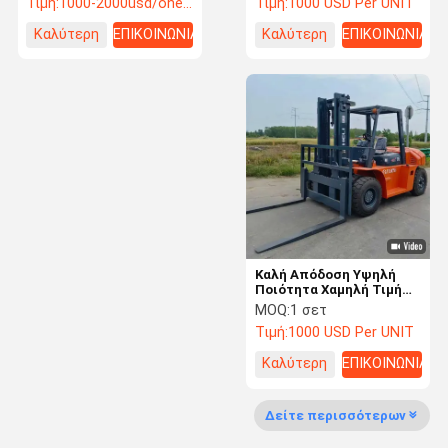
Τιμή:
1000-2000usd/one unit
Τιμή:
1000 USD Per UNIT
ζήτηση Μηχανική δύναμη
3,5 τόνων
Καλύτερη
ΕΠΙΚΟΙΝΩΝΙΑ
Καλύτερη
ΕΠΙΚΟΙΝΩΝΙΑ
Χρησιμοποιούμενο
ελικόπτερο ντίζελ
τιμή
τιμή
ανελκυστήρες
Καλή Απόδοση Υψηλή
Ποιότητα Χαμηλή Τιμή
Μεταχειρισμένο
MOQ:
1 σετ
Μηχάνημα ΠΟΛΥΚΟΠΤΙΚΟ
Τιμή:
1000 USD Per UNIT
HELI K60
Μεταχειρισμένο
Καλύτερη
ΕΠΙΚΟΙΝΩΝΙΑ
ΠΟΛΥΚΟΠΤΙΚΟ 6TON
Προς Πώληση
τιμή
Δείτε περισσότερων