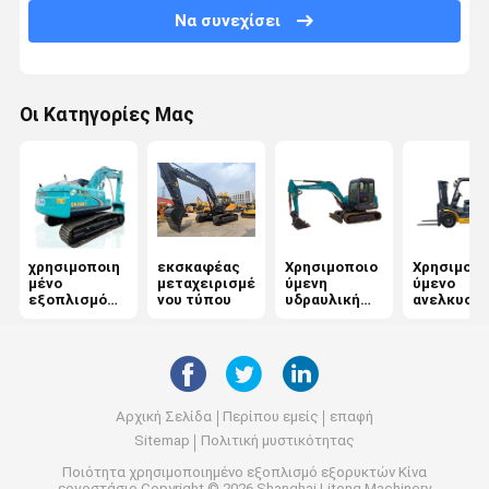
Να συνεχίσει
Οι Κατηγορίες Μας
χρησιμοποιη
εκσκαφέας
Χρησιμοποιο
Χρησιμοπο
μένο
μεταχειρισμέ
ύμενη
ύμενο
εξοπλισμό
νου τύπου
υδραυλική
ανελκυστ
εξορυκτών
εκσκαφέας
ντίζελ
Αρχική Σελίδα
Περίπου εμείς
επαφή
Sitemap
Πολιτική μυστικότητας
Ποιότητα
χρησιμοποιημένο εξοπλισμό εξορυκτών
Κίνα
εργοστάσιο.Copyright © 2026 Shanghai Litong Machinery