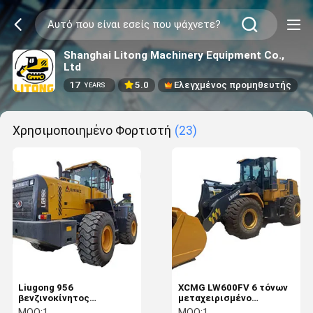
Shanghai Litong Machinery Equipment Co.,
Ltd
17
5.0
Ελεγχμένος προμηθευτής
YEARS
Χρησιμοποιημένο Φορτιστή
(23)
Liugong 956
XCMG LW600FV 6 τόνων
βενζινοκίνητος
μεταχειρισμένο
μεταχειρισμένος τροχός
φορτιστή Μεσαίου
MOQ:
1
MOQ:
1