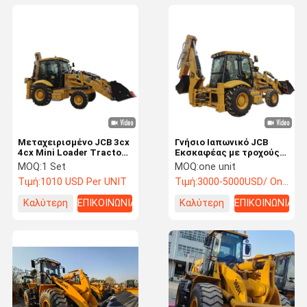
Μεταχειρισμένο JCB 3cx
Γνήσιο Ιαπωνικό JCB
4cx Mini Loader Tractor
Εκσκαφέας με τροχούς
99% Αποδοτικό
και Έτοιμο προς
MOQ:
1 Set
MOQ:
one unit
Τροχοφόρο Μηχάνημα
Αποστολή
Τιμή:
1010 USD Per UNIT
Τιμή:
3000-5000USD/ One Unit
99% Καινούργιο με
Κινητήρα Isuzu Σε
Καλύτερη
ΕΠΙΚΟΙΝΩΝΙΑ
Καλύτερη
ΕΠΙΚΟΙΝΩΝΙΑ
Απόθεμα
τιμή
τιμή