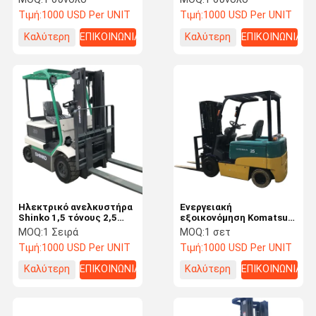
μεταφορά υλικών
Stacker φορτηγά 1 τόνος
Τιμή:
1000 USD Per UNIT
Τιμή:
1000 USD Per UNIT
τιμή Λίθιο Ηλεκτρικό
φορτηγά φορτηγά
Καλύτερη
ΕΠΙΚΟΙΝΩΝΙΑ
Καλύτερη
ΕΠΙΚΟΙΝΩΝΙΑ
τιμή
τιμή
Ηλεκτρικό ανελκυστήρα
Ενεργειακή
Shinko 1,5 τόνους 2,5
εξοικονόμηση Komatsu
τόνους 3 τόνους 4000
2,5 τόνων
MOQ:
1 Σειρά
MOQ:
1 σετ
λίβρες 5000 λίβρες
Χρησιμοποιούμενο
Τιμή:
1000 USD Per UNIT
Τιμή:
1000 USD Per UNIT
Ανυψωτήρας
ανελκυστήρα ντίζελ
εμπορευματοκιβωτίου
Χρησιμοποιούμενο
Καλύτερη
ΕΠΙΚΟΙΝΩΝΙΑ
Καλύτερη
ΕΠΙΚΟΙΝΩΝΙΑ
μπαταρίας
ηλεκτρικό ανελκυστήρα
για τη βιομηχανία
τιμή
τιμή