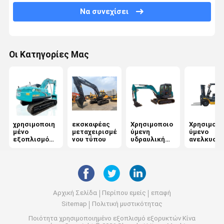
Να συνεχίσει
Οι Κατηγορίες Μας
χρησιμοποιη
εκσκαφέας
Χρησιμοποιο
Χρησιμοπο
μένο
μεταχειρισμέ
ύμενη
ύμενο
εξοπλισμό
νου τύπου
υδραυλική
ανελκυστ
εξορυκτών
εκσκαφέας
ντίζελ
Αρχική Σελίδα
Περίπου εμείς
επαφή
Sitemap
Πολιτική μυστικότητας
Ποιότητα
χρησιμοποιημένο εξοπλισμό εξορυκτών
Κίνα