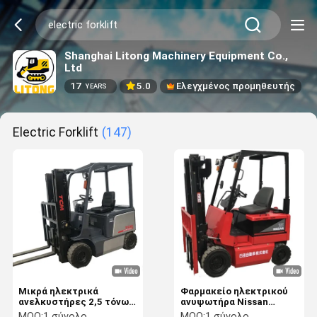
Shanghai Litong Machinery Equipment Co.,
Ltd
17
5.0
Ελεγχμένος προμηθευτής
YEARS
Electric Forklift
(147)
Μικρά ηλεκτρικά
Φαρμακείο ηλεκτρικού
ανελκυστήρες 2,5 τόνων
ανυψωτήρα Nissan
για αποθήκευση και
1.5ton 2.5 μπαταρία
MOQ:
1 σύνολο
MOQ:
1 σύνολο