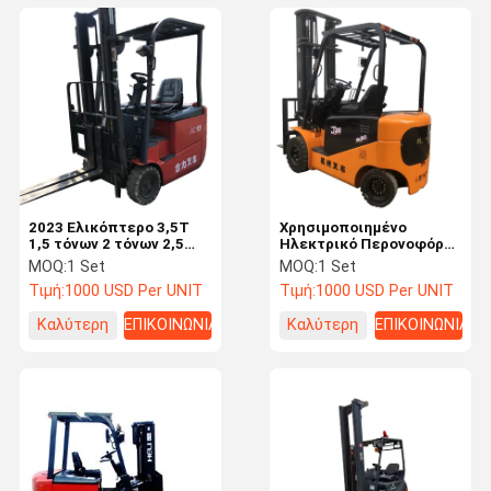
2023 Ελικόπτερο 3,5T
Χρησιμοποιημένο
1,5 τόνων 2 τόνων 2,5
Ηλεκτρικό Περονοφόρο
τόνων Ηλεκτρικό
Όχημα Hangzhou J20
MOQ:
1 Set
MOQ:
1 Set
φορτηγό με ηλεκτρική
Εξαιρετικής Απόδοσης
Τιμή:
1000 USD Per UNIT
Τιμή:
1000 USD Per UNIT
μπαταρία 48 V
Χρησιμοποιημένο
Περονοφόρο Όχημα
Καλύτερη
ΕΠΙΚΟΙΝΩΝΙΑ
Καλύτερη
ΕΠΙΚΟΙΝΩΝΙΑ
Diesel Με Βασικό
Εξάρτημα Κινητήρα
τιμή
τιμή