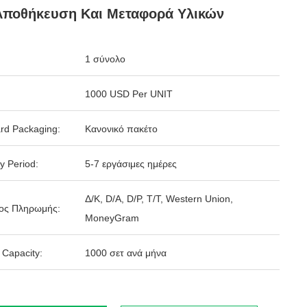
Αποθήκευση Και Μεταφορά Υλικών
1 σύνολο
1000 USD Per UNIT
rd Packaging:
Κανονικό πακέτο
y Period:
5-7 εργάσιμες ημέρες
Δ/Κ, D/Α, D/P, T/T, Western Union,
ος Πληρωμής:
MoneyGram
 Capacity:
1000 σετ ανά μήνα