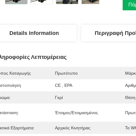
Πάρ
Details Information
Περιγραφή Προ
ληροφορίες Λεπτομέρειας
όπος Καταγωγής
Πρωτότυπο
Μάρκ
ιστοποίηση
CE , EPA
Αριθ
ρώμα:
Γκρί
Θέση 
ατάσταση:
Έτοιμος/Ετοιμασμένος
Πρωτ
ασικά Εξαρτήματα:
Αρχικός Κινητήρας
Το W