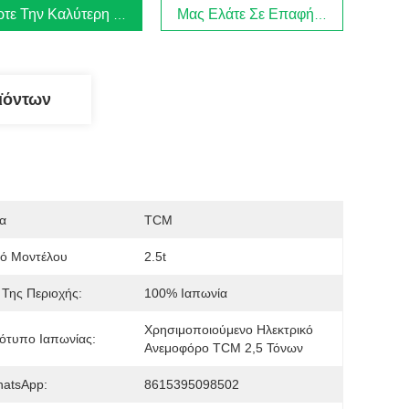
τε Την Καλύτερη Τιμή
Μας Ελάτε Σε Επαφή Με
ϊόντων
α
TCM
μό Μοντέλου
2.5t
Της Περιοχής:
100% Ιαπωνία
Χρησιμοποιούμενο Ηλεκτρικό 
ότυπο Ιαπωνίας:
Ανεμοφόρο TCM 2,5 Τόνων
hatsApp:
8615395098502