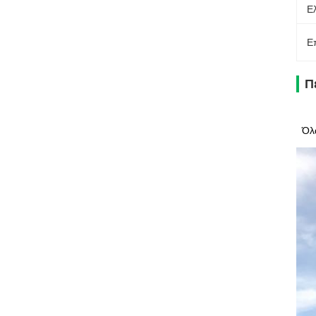
Ε
Ε
Π
Όλ