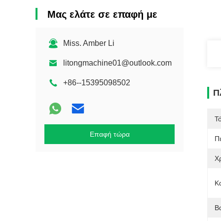
Μας ελάτε σε επαφή με
Miss. Amber Li
litongmachine01@outlook.com
+86--15395098502
Π
Τ
Επαφή τώρα
Π
Χ
Κ
Β