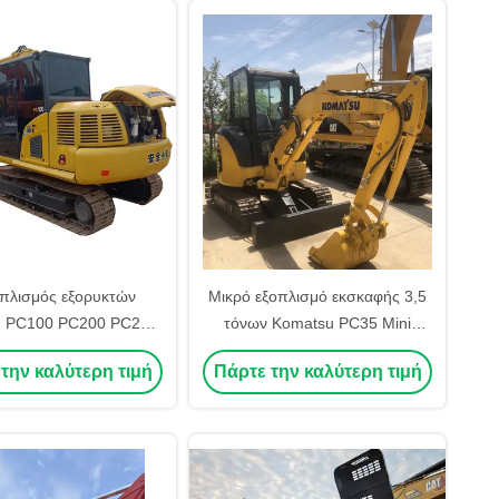
πλισμός εξορυκτών
Μικρό εξοπλισμό εκσκαφής 3,5
 PC100 PC200 PC220
τόνων Komatsu PC35 Mini
 Χρησιμοποιείται με
Excavator Digger
την καλύτερη τιμή
Πάρτε την καλύτερη τιμή
κατανάλωση καυσίμου