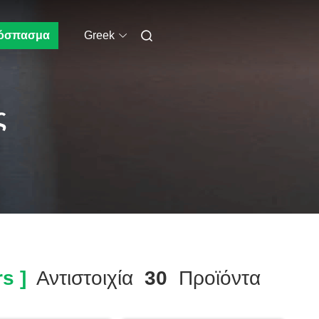
όσπασμα
Greek
ς
s ]
Αντιστοιχία
30
Προϊόντα