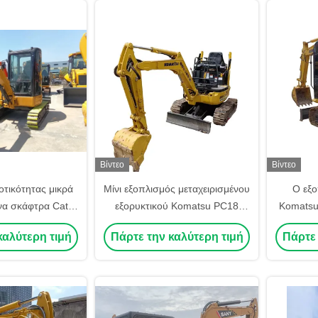
Βίντεο
Βίντεο
τικότητας μικρά
Μίνι εξοπλισμός μεταχειρισμένου
Ο εξο
ένα σκάφτρα Cat
εξορυκτικού Komatsu PC18
Komatsu
ων μεταχειρισμένο
PC18MR PC18MR-3 1,8 τόνων
PC240
καλύτερη τιμή
Πάρτε την καλύτερη τιμή
Πάρτε 
η γάτας
Micro Trencher Hole Machine
χαμηλή 
Digger