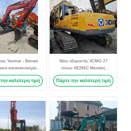
ρας Yanmar - Βασικά
Νέος εξορυκτής XCMG 27
ματα κατασκευασμένα
τόνων XE265C Μεσαίος
ωνία Υψηλής ποιότητας
μεταχειρισμένος εξορυκτής Mini
την καλύτερη τιμή
Πάρτε την καλύτερη τιμή
ρισμένο Yanmar VIO80
Digger Κίνα αρχική εισαγόμενη
σκαφέας 8 Τόνων Βάρος
σε καλή κατάσταση
Λειτουργίας