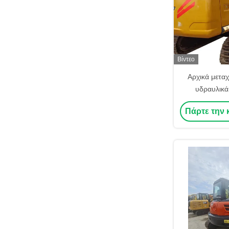
Βίντεο
Αρχικά μεταχ
υδραυλικά
σπασμούς SA
Πάρτε την 
26 35