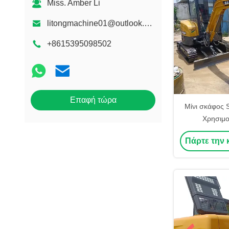
Miss. Amber Li
litongmachine01@outlook.com
+8615395098502
Επαφή τώρα
Μίνι σκάφος
Χρησιμο
κατασκευα
Πάρτε την 