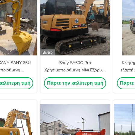
Βίντεο
 SANY SANY 35U
Sany SY60C Pro
Κινητή
ποιούμενη
Χρησιμοποιούμενη Μίνι Εξόρυξη
εξαρτή
στική μηχανή
6 Τόνων Sany Sy75 Sy95
στην Ιαπ
καλύτερη τιμή
Πάρτε την καλύτερη τιμή
Πάρτε 
Χρησιμοποιούμενες Εξόρυξεις
Μεταχει
Mini Εκ