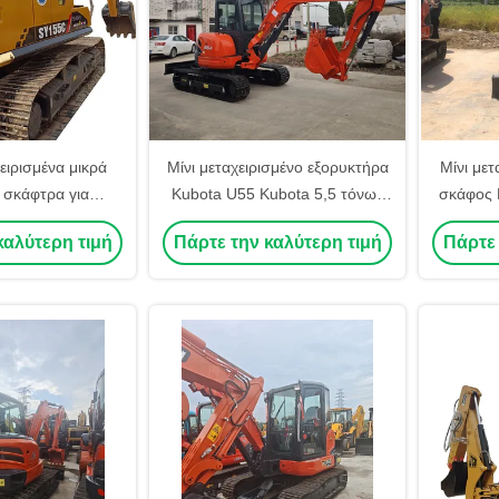
ειρισμένα μικρά
Μίνι μεταχειρισμένο εξορυκτήρα
Μίνι μετ
 σκάφτρα για
Kubota U55 Kubota 5,5 τόνων
σκάφος 
NY SY55C SANY
Kubota U55 U35 U17 εξορυκτές
Kubota 
καλύτερη τιμή
Πάρτε την καλύτερη τιμή
Πάρτε 
 55 60 75