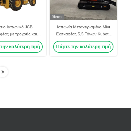
Βίντεο
σιο Ιαπωνικό JCB
Ιαπωνία Μεταχειρισμένο Μίνι
φέας με τροχούς και
Εκσκαφέας 5,5 Τόνων Kubota
μο προς Αποστολή
U55 Μεταχειρισμένο Μικρό
την καλύτερη τιμή
Πάρτε την καλύτερη τιμή
Εκσκαφέας Kubota U40 U55
U35 Μικρό Εκσκαφέας για
Αγρόκτημα με Εγγύηση EPA