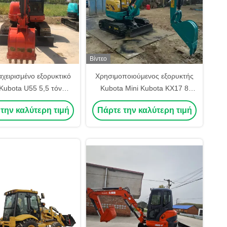
Βίντεο
αχειρισμένο εξορυκτικό
Χρησιμοποιούμενος εξορυκτής
Kubota U55 5,5 τόνων
Kubota Mini Kubota KX17 8
U55 U35 U17 μηχανές
τόνων κινητήρας λειτουργικού
την καλύτερη τιμή
Πάρτε την καλύτερη τιμή
βάρους