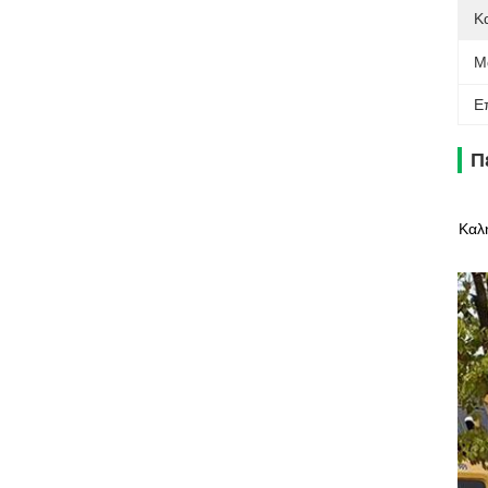
Κ
Μ
Ε
Π
Καλ