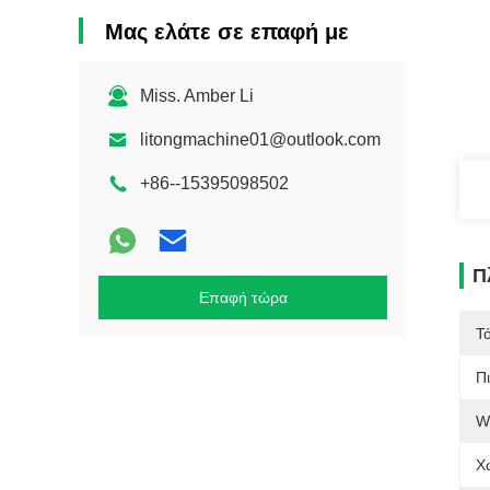
Μας ελάτε σε επαφή με
Miss. Amber Li
litongmachine01@outlook.com
+86--15395098502
Π
Επαφή τώρα
Τ
Π
W
Χ