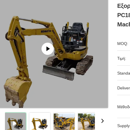
Εξο
PC18
Mach
MOQ:
Τιμή:
Standa
Deliver
Μέθοδ
Supply