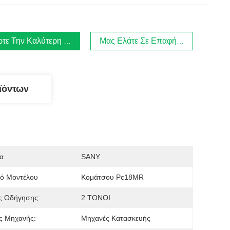
τε Την Καλύτερη Τιμή
Μας Ελάτε Σε Επαφή Με
ϊόντων
α
SANY
μό Μοντέλου
Κομάτσου Pc18MR
ς Οδήγησης:
2 ΤΟΝΟΙ
ς Μηχανής:
Μηχανές Κατασκευής