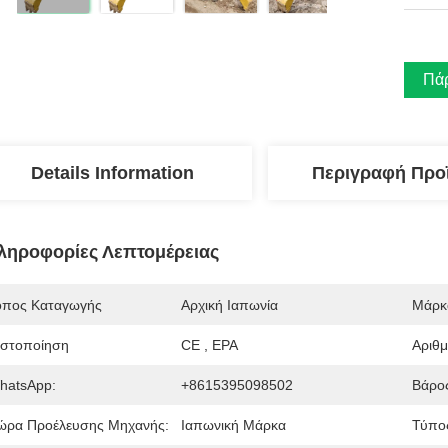
Πάρ
Details Information
Περιγραφή Προ
ληροφορίες Λεπτομέρειας
όπος Καταγωγής
Αρχική Ιαπωνία
Μάρκ
ιστοποίηση
CE , EPA
Αριθ
hatsApp:
+8615395098502
Βάρο
ώρα Προέλευσης Μηχανής:
Ιαπωνική Μάρκα
Τύπο