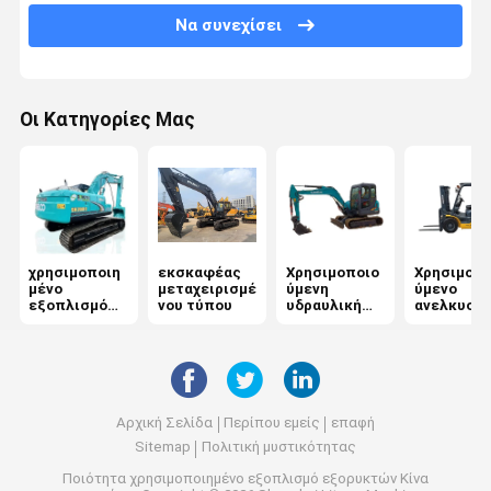
Να συνεχίσει
Οι Κατηγορίες Μας
χρησιμοποιη
εκσκαφέας
Χρησιμοποιο
Χρησιμοπο
μένο
μεταχειρισμέ
ύμενη
ύμενο
εξοπλισμό
νου τύπου
υδραυλική
ανελκυστ
εξορυκτών
εκσκαφέας
ντίζελ
Αρχική Σελίδα
Περίπου εμείς
επαφή
Sitemap
Πολιτική μυστικότητας
Ποιότητα
χρησιμοποιημένο εξοπλισμό εξορυκτών
Κίνα