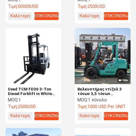
ύψος ανύψωσης 3
ISUZU Engine for Ramp
Τιμή:
50000USD
Τιμή:
2500USD
μέτρων αρχική μπογιά μη
and Offroad Operations
ανακαινισμένη
Καλύτερη
ΕΠΙΚΟΙΝΩΝΙΑ
Καλύτερη
ΕΠΙΚΟΙΝΩΝΙΑ
τιμή
τιμή
Used TCM FD30 3-Ton
Βελκυστήρας ντίζελ 3
Diesel Forklift in White
τόνων 3,5 τόνων
4m Lifting with Center
Χρησιμοποιούμενος
MOQ:
1
MOQ:
1 σύνολο
Cylinder in Automotive
Βελκυστήρας
Τιμή:
2500USD
Τιμή:
1000 USD Per UNIT
and Industrial Facilities
Montacargas με
κινητήρα Nissan /
Καλύτερη
ΕΠΙΚΟΙΝΩΝΙΑ
Καλύτερη
ΕΠΙΚΟΙΝΩΝΙΑ
Mitsubishi / Isuzu
τιμή
τιμή