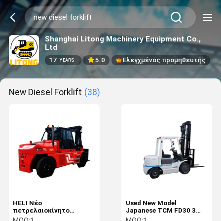
Shanghai Litong Machinery Equipment Co.,
Ltd
17
5.0
Ελεγχμένος προμηθευτής
YEARS
New Diesel Forklift
(38)
HELI Νέο
Used New Model
πετρελαιοκίνητο
Japanese TCM FD30 3
ανελκυστήρα 18 τόνων
Ton Diesel Forklift with
MOQ:
1
MOQ:
1