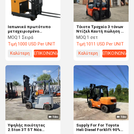
Ιαπωνικό πρωτότυπο
Τόιοτα Τροχαίο 3 τόνων
μεταχειρισμένο
Ντίζελ Καυτή πώληση 3
περονοφόρο ανυψωτικό
τόνων Ντίζελ Τροχαίο
MOQ:
1 Σειρά
MOQ:
1 σετ
ντίζελ 1,5t τετράδρομο
Τροχαίο Νέος κινητήρας
Τιμή:
1000 USD Per UNIT
Τιμή:
1011 USD Per UNIT
για αποθήκη
Ντίζελ 3 τόνων Τροχαίο
Carretilla Elevatora
Καλύτερη
ΕΠΙΚΟΙΝΩΝΙΑ
Καλύτερη
ΕΠΙΚΟΙΝΩΝΙΑ
τιμή
τιμή
Αρχική
Προϊόντα
Βίντεο
Σχετικά Με
Σελίδα
Εμάς
Υψηλής ποιότητας
Supply For For Toyota
2.5ton 3T 5T Νέα
Heli Diesel Forklift 90%