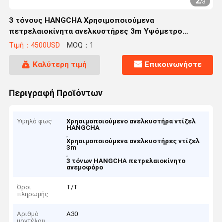
2
/
3
3 τόνους HANGCHA Χρησιμοποιούμενα
πετρελαιοκίνητα ανελκυστήρες 3m Υψόμετρο
ανύψωσης Δύναμη πετρελαιοκίνητου κινητήρα
Τιμή：4500USD
MOQ：1
Καλύτερη τιμή
Επικοινωνήστε
Περιγραφή Προϊόντων
Υψηλό φως
Χρησιμοποιούμενο ανελκυστήρα ντίζελ
HANGCHA
,
Χρησιμοποιούμενα ανελκυστήρες ντίζελ
3m
,
3 τόνων HANGCHA πετρελαιοκίνητο
ανεμοφόρο
Όροι
Τ/Τ
πληρωμής
Αριθμό
A30
μοντέλου