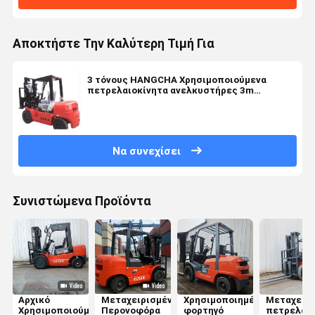
Αποκτήστε Την Καλύτερη Τιμή Για
3 τόνους HANGCHA Χρησιμοποιούμενα
πετρελαιοκίνητα ανελκυστήρες 3m
Υψόμετρο ανύψωσης Δύναμη
πετρελαιοκίνητου κινητήρα
Να συνεχίσει
Συνιστώμενα Προϊόντα
Αρχικό
Μεταχειρισμένα
Χρησιμοποιημένο
Μεταχειρι
Χρησιμοποιούμενο
Περονοφόρα
φορτηγό
πετρελαιο