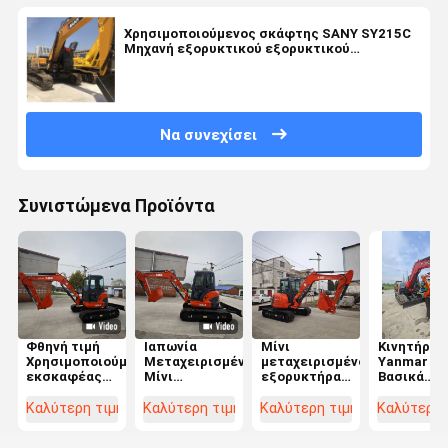
Χρησιμοποιούμενος σκάφτης SANY SY215C
Μηχανή εξορυκτικού εξορυκτικού
εξοπλισμού 21,5 τόνους λειτουργικό βάρος
Να συνεχίσει
Συνιστώμενα Προϊόντα
Φθηνή τιμή
Ιαπωνία
Μίνι
Κινητήρας
Χρησιμοποιούμενη
Μεταχειρισμένο
μεταχειρισμένο
Yanmar -
εκσκαφέας
Μίνι
εξορυκτήρα
Βασικά
U55 5 τόνων
Εκσκαφέας
Kubota U55
εξαρτήμα
Μικρός
5,5 Τόνων
Kubota 5,5
κατασκευ
Καλύτερη τιμή
Καλύτερη τιμή
Καλύτερη τιμή
Καλύτερη 
σκάφτης
Kubota U55
τόνων Kubota
στην Ιαπω
Σχεδόν νέες
Μεταχειρισμένο
U55 U35 U17
Υψηλής