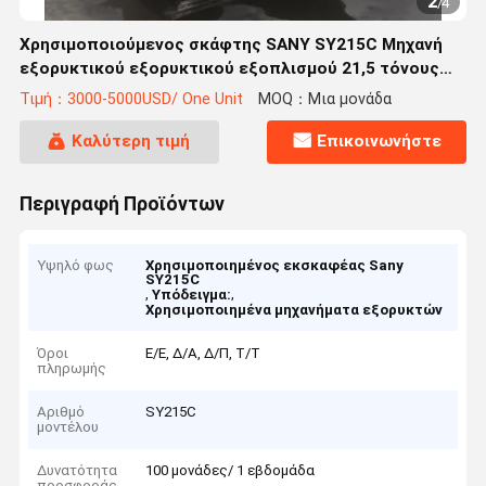
2
/
4
Χρησιμοποιούμενος σκάφτης SANY SY215C Μηχανή
εξορυκτικού εξορυκτικού εξοπλισμού 21,5 τόνους
λειτουργικό βάρος
Τιμή：3000-5000USD/ One Unit
MOQ：Μια μονάδα
Καλύτερη τιμή
Επικοινωνήστε
Περιγραφή Προϊόντων
Υψηλό φως
Χρησιμοποιημένος εκσκαφέας Sany
SY215C
,
,
Υπόδειγμα:
Χρησιμοποιημένα μηχανήματα εξορυκτών
Όροι
Ε/Ε, Δ/Α, Δ/Π, Τ/Τ
πληρωμής
Αριθμό
SY215C
μοντέλου
Δυνατότητα
100 μονάδες/ 1 εβδομάδα
προσφοράς