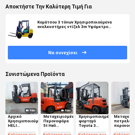
Αποκτήστε Την Καλύτερη Τιμή Για
Κομάτσου 3 τόνων Χρησιμοποιούμενα
ανελκυστήρες ντίζελ 3m Υψόμετρο
ανύψωσης 2 πύργοι Στάδια Μέσος κύλινδρος
Να συνεχίσει
Συνιστώμενα Προϊόντα
Αρχικό
Μεταχειρισμένα
Χρησιμοποιημένο
Μεταχειρι
Χρησιμοποιούμενο
Περονοφόρα
φορτηγό
πετρελαιο
HELI
5t Heli
Toyota 3
περονοφό
2,2.5,3Βελκυστήρας
Προμηθευτές
τόνων LPG
όχημα Heli
ντίζελ 5
Περονοφόρων
που
τόνων σε