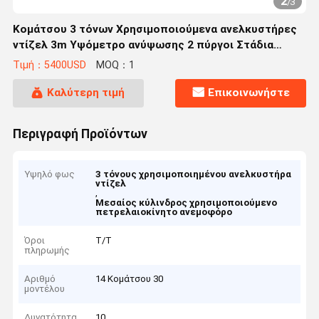
2
/
3
Κομάτσου 3 τόνων Χρησιμοποιούμενα ανελκυστήρες
ντίζελ 3m Υψόμετρο ανύψωσης 2 πύργοι Στάδια
Μέσος κύλινδρος
Τιμή：5400USD
MOQ：1
Καλύτερη τιμή
Επικοινωνήστε
Περιγραφή Προϊόντων
Υψηλό φως
3 τόνους χρησιμοποιημένου ανελκυστήρα
ντίζελ
,
Μεσαίος κύλινδρος χρησιμοποιούμενο
πετρελαιοκίνητο ανεμοφόρο
Όροι
Τ/Τ
πληρωμής
Αριθμό
14 Κομάτσου 30
μοντέλου
Δυνατότητα
10