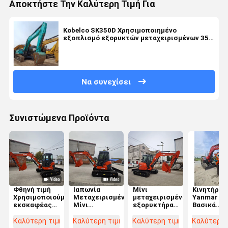
Αποκτήστε Την Καλύτερη Τιμή Για
Kobelco SK350D Χρησιμοποιημένο
εξοπλισμό εξορυκτών μεταχειρισμένων 35
τόνων Μηχανήματα κατασκευής
Να συνεχίσει
Συνιστώμενα Προϊόντα
Φθηνή τιμή
Ιαπωνία
Μίνι
Κινητήρας
Χρησιμοποιούμενη
Μεταχειρισμένο
μεταχειρισμένο
Yanmar -
εκσκαφέας
Μίνι
εξορυκτήρα
Βασικά
U55 5 τόνων
Εκσκαφέας
Kubota U55
εξαρτήμα
Μικρός
5,5 Τόνων
Kubota 5,5
κατασκευ
Καλύτερη τιμή
Καλύτερη τιμή
Καλύτερη τιμή
Καλύτερη 
σκάφτης
Kubota U55
τόνων Kubota
στην Ιαπω