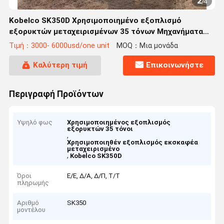
2
/
4
Kobelco SK350D Χρησιμοποιημένο εξοπλισμό
εξορυκτών μεταχειρισμένων 35 τόνων Μηχανήματα
κατασκευής
Τιμή：3000- 6000usd/one unit
MOQ：Μια μονάδα
Καλύτερη τιμή
Επικοινωνήστε
Περιγραφή Προϊόντων
Υψηλό φως
Χρησιμοποιημένος εξοπλισμός
εξορυκτών 35 τόνοι
,
Χρησιμοποιηθέν εξοπλισμός εκσκαφέα
μεταχειρισμένο
,
Kobelco SK350D
Όροι
Ε/Ε, Δ/Α, Δ/Π, Τ/Τ
πληρωμής
Αριθμό
SK350
μοντέλου