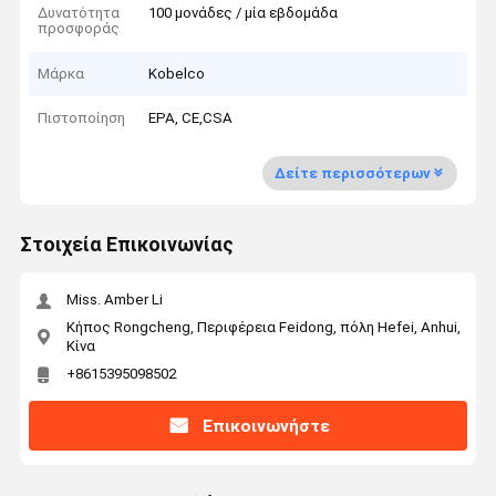
Δυνατότητα
100 μονάδες / μία εβδομάδα
προσφοράς
Μάρκα
Kobelco
Πιστοποίηση
EPA, CE,CSA
Δείτε περισσότερων
Στοιχεία Επικοινωνίας
Miss. Amber Li
Κήπος Rongcheng, Περιφέρεια Feidong, πόλη Hefei, Anhui,
Κίνα
+8615395098502
Επικοινωνήστε