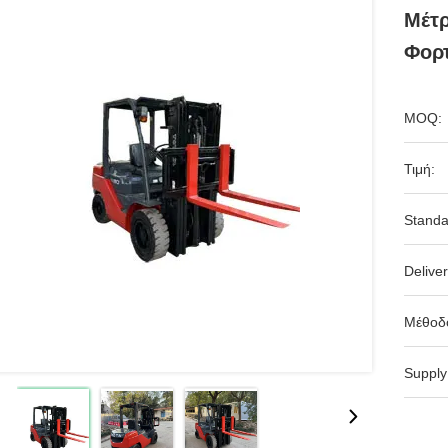
Μέτ
Φορτ
MOQ:
Τιμή:
Standa
Deliver
Μέθοδ
Supply