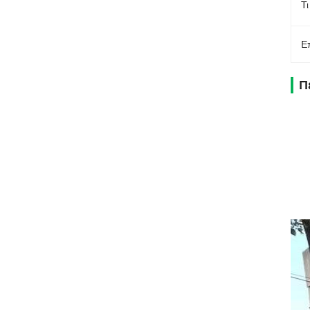
Τι
Ε
Π