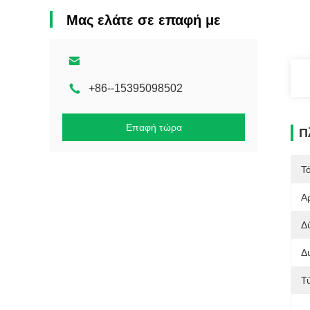
Μας ελάτε σε επαφή με
+86--15395098502
Επαφή τώρα
Π
Τ
Α
Δ
Δ
Τ