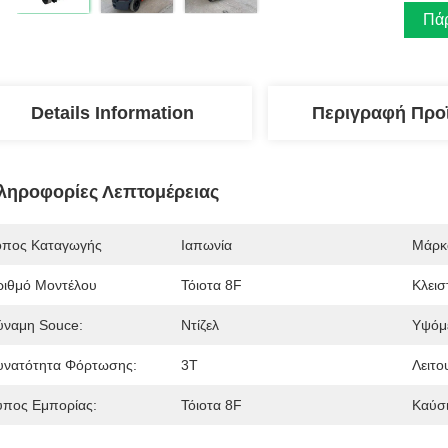
Πάρ
Details Information
Περιγραφή Προ
ληροφορίες Λεπτομέρειας
όπος Καταγωγής
Ιαπωνία
Μάρκ
ριθμό Μοντέλου
Τόιοτα 8F
Κλεισ
ύναμη Souce:
Ντίζελ
Υψόμ
υνατότητα Φόρτωσης:
3Τ
Λειτο
ύπος Εμπορίας:
Τόιοτα 8F
Καύσι