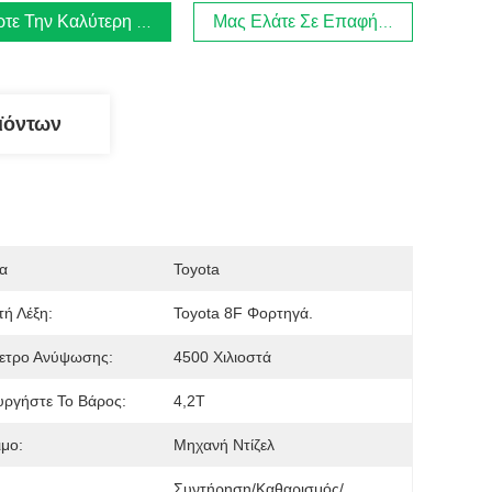
τε Την Καλύτερη Τιμή
Μας Ελάτε Σε Επαφή Με
ϊόντων
α
Toyota
τή Λέξη:
Toyota 8F Φορτηγά.
ετρο Ανύψωσης:
4500 Χιλιοστά
υργήστε Το Βάρος:
4,2Τ
μο:
Μηχανή Ντίζελ
Συντήρηση/καθαρισμός/