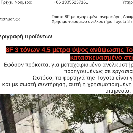
 Τρέχει, Νούμερο;:
+86 19355237161
Υπηρ
Τόιοτα 8F μεταχειρισμένο ανεμοφόρο
, 
Δοκιμ
πισημαίνω:
Χρησιμοποιούμενο ανελκυστήρα Toyota 3 
εριγραφή Προϊόντων
8F 3 τόνων 4,5 μέτρα ύψος ανύψωσης T
κατασκευασμένο στ
Εφόσον πρόκειται για μεταχειρισμένο ανελκυστήρα
προηγουμένως σε εργασια
Ωστόσο, τα φορτηγά της Toyota είναι 
και με σωστή συντήρηση, αυτή η χρησιμοποιημένη
υπηρεσία.