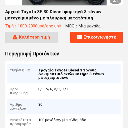
2
/
4
Αρχικό Toyota 8F 30 Diesel φορτηγό 3 τόνων
μεταχειρισμένο με πλευρική μετατόπιση
Τιμή：1000-2000usd/one unit
MOQ：Μια μονάδα
Καλύτερη τιμή
Επικοινωνήστε
Περιγραφή Προϊόντων
Υψηλό φως
,
Τροχαίο Toyota Diesel 3 τόνους
Δοκιμαστικό ανελκυστήρα 3 τόνων
μεταχειρισμένο
Όροι
Ε/Ε, Δ/Α, Δ/Π, Τ/Τ
πληρωμής
Αριθμό
30
μοντέλου
Δυνατότητα
100 μονάδες/ μία εβδομάδα
προσφοράς