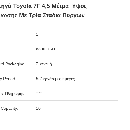
ηγό Toyota 7F 4,5 Μέτρα Ύψος
ψωσης Με Τρία Στάδια Πύργων
1
8800 USD
rd Packaging:
Συσκευή
y Period:
5-7 εργάσιμες ημέρες
ος Πληρωμής:
Τ/Τ
 Capacity:
10