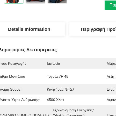
Πάρ
Details Information
Περιγραφή Προ
ληροφορίες Λεπτομέρειας
όπος Καταγωγής
Ιαπωνία
Μάρκ
ριθμό Μοντέλου
Toyota 7F 45
Λέξη-
ύναμη Souce:
Κινητήρας Ντίζελ
Ετος:
έγιστο Ύψος Ανύψωσης:
4500 Χλστ
Λιμάνι
Εξοικονόμηση Ενέργειας/
ΟΝΑΔΙΚΟ ΣΗΜΕΙΟ ΠΩΛΗΣΗΣ:
Υψηλής Οικονομικά 
Τύπος