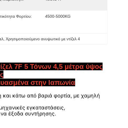
ικότητα Φορτίου:
4500-5000KG
ελ
, 
Χρησιμοποιούμενο ανυψωτικό με ντίζελ 4
ζελ 7F 5 Τόνων 4,5 μέτρα ύψος
ς
ευασμένα στην Ιαπωνία
 και κάτω από βαριά φορτία, με χαμηλή
ομηχανικές εγκαταστάσεις,
ένα έξοδα συντήρησης.