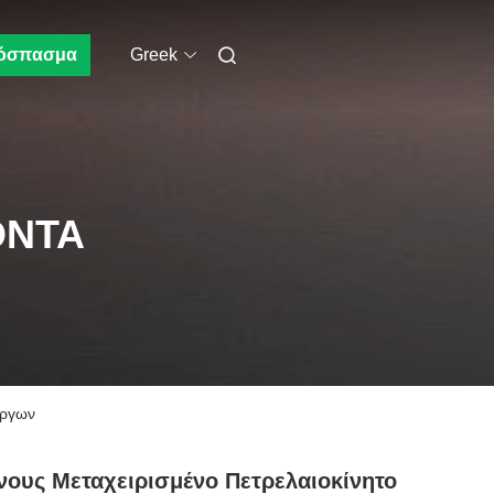
όσπασμα
Greek
ΌΝΤΑ
ύργων
νους Μεταχειρισμένο Πετρελαιοκίνητο