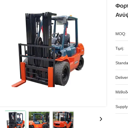
Φορτ
Ανύ
MOQ:
Τιμή:
Standa
Deliver
Μέθοδ
Supply