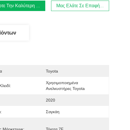
τε Την Καλύτερη Τιμή
Μας Ελάτε Σε Επαφή Με
ϊόντων
α
Toyota
Χρησιμοποιημένα 
Κλειδί:
Ανελκυστήρες Toyota
2020
:
Σαγκάη
 Μάρκετινγκ:
Τόιοτα 7F