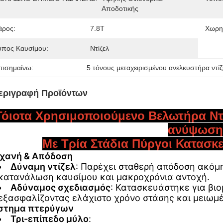
Αποδοτικής
άρος:
7.8T
Χωρητ
ύπος Καυσίμου:
Ντίζελ
πισημαίνω:
5 τόνους μεταχειρισμένου ανελκυστήρα ντίζ
εριγραφή Προϊόντων
Τόιοτα Χρησιμοποιούμενο Βελωτήρα Ντί
ανύψωση
Με Τρία Στάδια Πύργοι Κατασκ
χανή & Απόδοση
Δύναμη ντίζελ
: Παρέχει σταθερή απόδοση ακόμη
κατανάλωση καυσίμου και μακροχρόνια αντοχή.
Αδύναμος σχεδιασμός
: Κατασκευάστηκε για βι
εξασφαλίζοντας ελάχιστο χρόνο στάσης και μειωμ
στημα πτερύγων
Τρι-επίπεδο μύλο
: