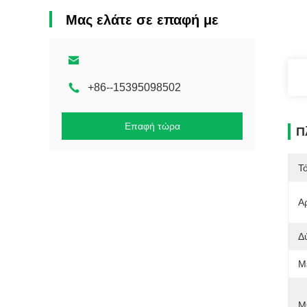
Μας ελάτε σε επαφή με
+86--15395098502
Επαφή τώρα
Π
Τ
Α
Δ
Μ
Μ