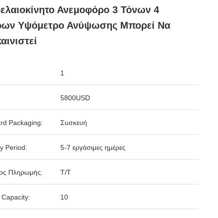
ελαιοκίνητο Ανεμοφόρο 3 Τόνων 4
ρων Υψόμετρο Ανύψωσης Μπορεί Να
αινιστεί
1
5800USD
rd Packaging:
Συσκευή
y Period:
5-7 εργάσιμες ημέρες
ος Πληρωμής:
Τ/Τ
 Capacity:
10