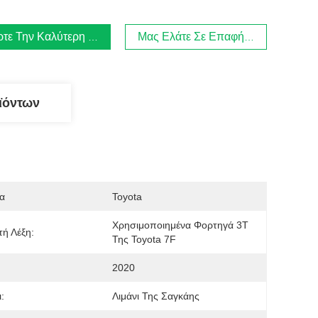
τε Την Καλύτερη Τιμή
Μας Ελάτε Σε Επαφή Με
ϊόντων
α
Toyota
Χρησιμοποιημένα Φορτηγά 3Τ 
τή Λέξη:
Της Toyota 7F
2020
:
Λιμάνι Της Σαγκάης