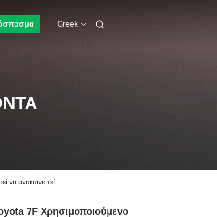
όσπασμα
Greek
ΌΝΤΑ
ί να ανακαινιστεί
oyota 7F Χρησιμοποιούμενο