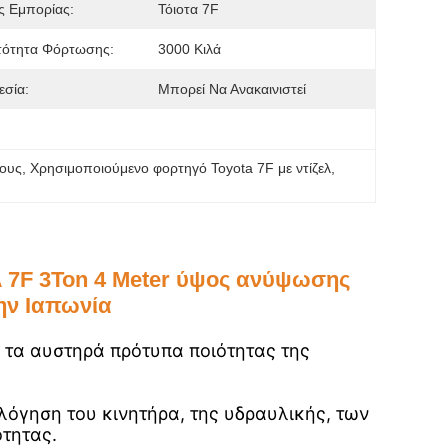
ς Εμπορίας:
Τόιοτα 7F
τότητα Φόρτωσης:
3000 Κιλά
εσία:
Μπορεί Να Ανακαινιστεί
νους
, 
Χρησιμοποιούμενο φορτηγό Toyota 7F με ντίζελ
, 
λ 7F 3Ton 4 Meter ύψος ανύψωσης
ην Ιαπωνία
 τα αυστηρά πρότυπα ποιότητας της
λόγηση του κινητήρα, της υδραυλικής, των
τητας.