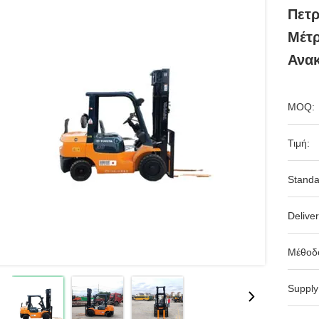
Πετρ
Μέτ
Ανακ
MOQ:
Τιμή:
Standa
Deliver
Μέθοδ
Supply