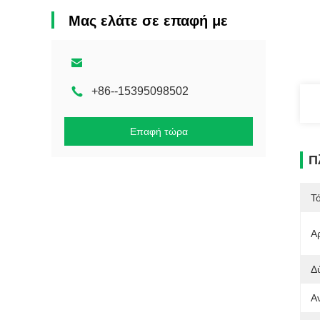
Μας ελάτε σε επαφή με
+86--15395098502
Επαφή τώρα
Π
Τ
Α
Δ
Α