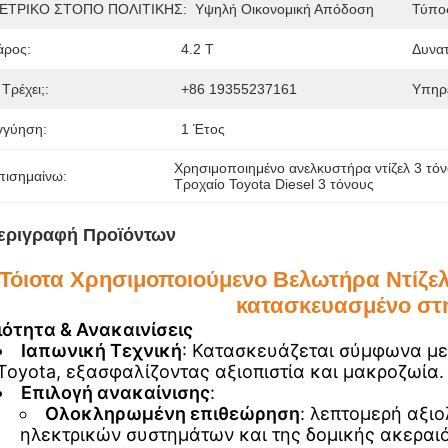
ΕΤΡΙΚΟ ΣΤΟΠΟ ΠΟΛΙΤΙΚΗΣ:
Υψηλή Οικονομική Απόδοση
Τύπο
άρος:
4.2 Τ
Δυνα
 Τρέχει;:
+86 19355237161
Υπηρ
γγύηση:
1 Έτος
Χρησιμοποιημένο ανελκυστήρα ντίζελ 3 τό
πισημαίνω:
Τροχαίο Toyota Diesel 3 τόνους
εριγραφή Προϊόντων
Τόιοτα Χρησιμοποιούμενο Βελωτήρα Ντίζε
κατασκευασμένο στ
ιότητα & Ανακαινίσεις
Ιαπωνική Τεχνική
: Κατασκευάζεται σύμφωνα με
Toyota, εξασφαλίζοντας αξιοπιστία και μακροζωία.
Επιλογή ανακαίνισης
:
Ολοκληρωμένη επιθεώρηση
: λεπτομερή αξιο
ηλεκτρικών συστημάτων και της δομικής ακεραιό