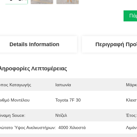
Πάρ
Details Information
Περιγραφή Προ
ληροφορίες Λεπτομέρειας
όπος Καταγωγής
Ιαπωνία
Μάρκ
ριθμό Μοντέλου
Toyota 7F 30
Κλεισ
ύναμη Souce:
Ντίζελ
Έτος:
νώτατο Ύψος Ανελκυστήρων:
4000 Χιλιοστά
Λιμάνι