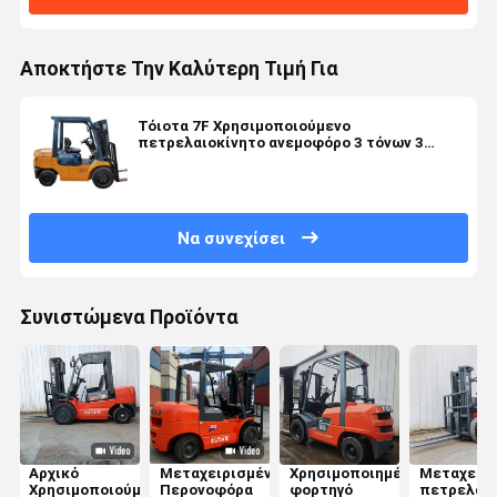
Αποκτήστε Την Καλύτερη Τιμή Για
Τόιοτα 7F Χρησιμοποιούμενο
πετρελαιοκίνητο ανεμοφόρο 3 τόνων 3
μέτρα ύψος ανύψωσης Αρχική μπογιά
Να συνεχίσει
Συνιστώμενα Προϊόντα
Αρχικό
Μεταχειρισμένα
Χρησιμοποιημένο
Μεταχειρι
Χρησιμοποιούμενο
Περονοφόρα
φορτηγό
πετρελαιο