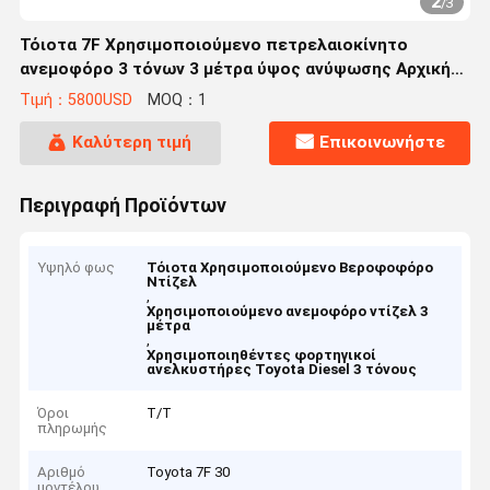
2
/
3
Τόιοτα 7F Χρησιμοποιούμενο πετρελαιοκίνητο
ανεμοφόρο 3 τόνων 3 μέτρα ύψος ανύψωσης Αρχική
μπογιά
Τιμή：5800USD
MOQ：1
Καλύτερη τιμή
Επικοινωνήστε
Περιγραφή Προϊόντων
Υψηλό φως
Τόιοτα Χρησιμοποιούμενο Βεροφοφόρο
Ντίζελ
,
Χρησιμοποιούμενο ανεμοφόρο ντίζελ 3
μέτρα
,
Χρησιμοποιηθέντες φορτηγικοί
ανελκυστήρες Toyota Diesel 3 τόνους
Όροι
Τ/Τ
πληρωμής
Αριθμό
Toyota 7F 30
μοντέλου