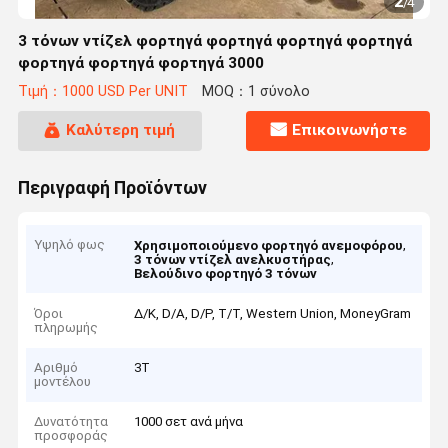
2
/
4
3 τόνων ντίζελ φορτηγά φορτηγά φορτηγά φορτηγά
φορτηγά φορτηγά φορτηγά 3000
Τιμή：1000 USD Per UNIT
MOQ：1 σύνολο
Καλύτερη τιμή
Επικοινωνήστε
Περιγραφή Προϊόντων
Υψηλό φως
,
Χρησιμοποιούμενο φορτηγό ανεμοφόρου
,
3 τόνων ντίζελ ανελκυστήρας
Βελούδινο φορτηγό 3 τόνων
Όροι
Δ/Κ, D/Α, D/P, T/T, Western Union, MoneyGram
πληρωμής
Αριθμό
3Τ
μοντέλου
Δυνατότητα
1000 σετ ανά μήνα
προσφοράς