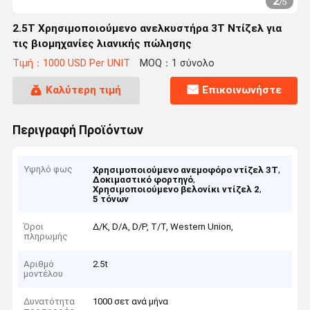
2
/
5
2.5Τ Χρησιμοποιούμενο ανελκυστήρα 3T Ντίζελ για
τις βιομηχανίες λιανικής πώλησης
Τιμή：1000 USD Per UNIT
MOQ：1 σύνολο
Καλύτερη τιμή
Επικοινωνήστε
Περιγραφή Προϊόντων
Υψηλό φως
,
Χρησιμοποιούμενο ανεμοφόρο ντίζελ 3T
,
Δοκιμαστικό φορτηγό
,
Χρησιμοποιούμενο βελονίκι ντίζελ 2
5 τόνων
Όροι
Δ/Κ, D/Α, D/P, T/T, Western Union,
πληρωμής
Αριθμό
2.5t
μοντέλου
Δυνατότητα
1000 σετ ανά μήνα