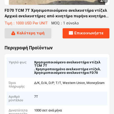
2
/
5
FD70 TCM 7T Χρησιμοποιούμενο ανελκυστήρα ντίζελ
Αρχικά ανελκυστήρες από κινητήρα πυρήνα κινητήρα
χειροκίνητος
Τιμή：1000 USD Per UNIT
MOQ：1 σύνολο
Καλύτερη τιμή
Επικοινωνήστε
Περιγραφή Προϊόντων
Υψηλό φως
Χρησιμοποιούμενο ανελκυστήρα ντίζελ
TCM 7T
,
,
Χρησιμοποιημένο ανελκυστήρα ντίζελ
Χρησιμοποιούμενο ανελκυστήρα FD70
Όροι
Δ/Κ, D/Α, D/P, T/T, Western Union, MoneyGram
πληρωμής
Αριθμό
7Τ
μοντέλου
Δυνατότητα
1000 σετ ανά μήνα
προσφοράς