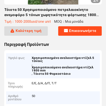
2
/
4
Τόιοτα 50 Χρησιμοποιούμενο πετρελαιοκίνητο
ανεμοφόρο 5 τόνων χωρητικότητα φόρτωσης 1800
mm μήκος πιρούνι
Τιμή：1000-2000usd/one unit
MOQ：Μια μονάδα
Καλύτερη τιμή
Επικοινωνήστε
Περιγραφή Προϊόντων
Υψηλό φως
Χρησιμοποιημένο ανελκυστήρα ντίζελ 5
τόνους
,
Χρησιμοποιούμενο ανελκυστήρα ντίζελ
1800 mm
,
Τόιοτα 50 Φορκοστάσιο
Όροι
Ε/Ε, Δ/Α, Δ/Π, Τ/Τ
πληρωμής
Αριθμό
50
μοντέλου