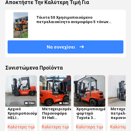
Αποκτήστε Την Καλύτερη Τιμή Για
Τόιοτα 50 Χρησιμοποιούμενο
πετρελαιοκίνητο ανεμοφόρο 5 τόνων
χωρητικότητα φόρτωσης 1800 mm μήκος
πιρούνι
Να συνεχίσει
Συνιστώμενα Προϊόντα
Αρχικό
Μεταχειρισμένα
Χρησιμοποιημένο
Μεταχειρι
Χρησιμοποιούμενο
Περονοφόρα
φορτηγό
πετρελαιο
HELI
5t Heli
Toyota 3
περονοφό
2,2.5,3Βελκυστήρας
Προμηθευτές
τόνων LPG
όχημα Heli
ντίζελ 5
Περονοφόρων
που
τόνων σε
Καλύτερη τιμή
Καλύτερη τιμή
Καλύτερη τιμή
Καλύτερη 
τόνων με
Καλύτερη
προσφέρει
κόκκινο