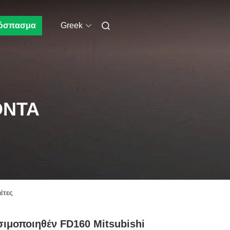
όσπασμα
Greek
ΌΝΤΑ
έτες
ιμοποιηθέν FD160 Mitsubishi