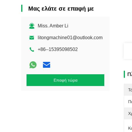
Μας ελάτε σε επαφή με
Miss. Amber Li
litongmachine01@outlook.com
+86--15395098502
Π
Επαφή τώρα
Τ
Π
Χ
Κ