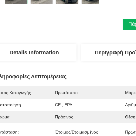
Πάρ
Details Information
Περιγραφή Προ
ληροφορίες Λεπτομέρειας
όπος Καταγωγής
Πρωτότυπο
Μάρκ
ιστοποίηση
CE , EPA
Αριθ
ρώμα:
Πράσινος
Θέση 
ατάσταση:
Έτοιμος/Ετοιμασμένος
Πρωτ