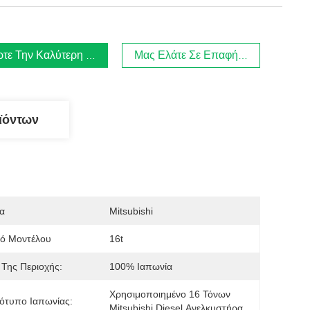
τε Την Καλύτερη Τιμή
Μας Ελάτε Σε Επαφή Με
ϊόντων
α
Mitsubishi
μό Μοντέλου
16t
Της Περιοχής:
100% Ιαπωνία
Χρησιμοποιημένο 16 Τόνων 
ότυπο Ιαπωνίας:
Mitsubishi Diesel Ανελκυστήρα