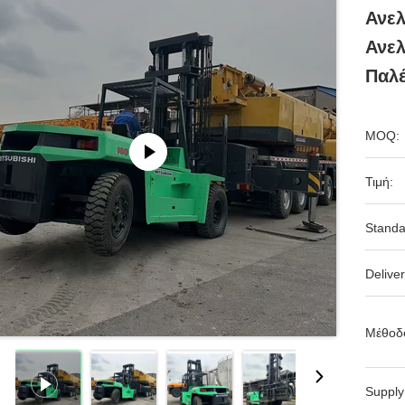
Ανελ
Ανε
Παλέ
MOQ:
Τιμή:
Standa
Deliver
Μέθοδ
Supply