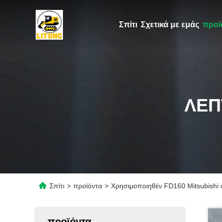
Σπίτι
Σχετικά με εμάς
προϊ
ΛΕΠ
Σπίτι
>
προϊόντα
>
Χρησιμοποιηθέν FD160 Mitsubishi 
προϊόντα