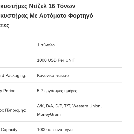
κυστήρες Ντίζελ 16 Τόνων
λκυστήρας Με Αυτόματο Φορτηγό
τες
1 σύνολο
1000 USD Per UNIT
rd Packaging:
Κανονικό πακέτο
y Period:
5-7 εργάσιμες ημέρες
Δ/Κ, D/Α, D/P, T/T, Western Union,
ος Πληρωμής:
MoneyGram
 Capacity:
1000 σετ ανά μήνα