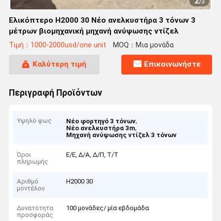
2
/
3
Ελικόπτερο H2000 30 Νέο ανελκυστήρα 3 τόνων 3
μέτρων βιομηχανική μηχανή ανύψωσης ντίζελ
Τιμή：1000-2000usd/one unit
MOQ：Μια μονάδα
Καλύτερη τιμή
Επικοινωνήστε
Περιγραφή Προϊόντων
Υψηλό φως
,
Νέο φορτηγό 3 τόνων
,
Νέο ανελκυστήρα 3m
Μηχανή ανύψωσης ντίζελ 3 τόνων
Όροι
Ε/Ε, Δ/Α, Δ/Π, Τ/Τ
πληρωμής
Αριθμό
H2000 30
μοντέλου
Δυνατότητα
100 μονάδες/ μία εβδομάδα
προσφοράς