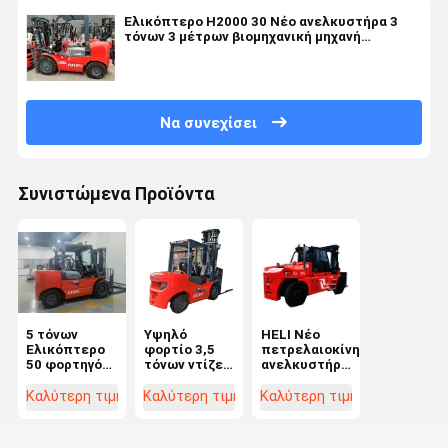
Ελικόπτερο H2000 30 Νέο ανελκυστήρα 3
τόνων 3 μέτρων βιομηχανική μηχανή
ανύψωσης ντίζελ
Να συνεχίσει
Συνιστώμενα Προϊόντα
5 τόνων
Υψηλό
HELI Νέο
Ελικόπτερο
φορτίο 3,5
πετρελαιοκίνητο
50 φορτηγό
τόνων ντίζελ
ανελκυστήρα
ντίζελ
Νέο φορτηγό
18 τόνων
ανυψωτική
3 μέτρα ύψος
ύψος
Καλύτερη τιμή
Καλύτερη τιμή
Καλύτερη τιμή
μηχανή 3
ανύψωσης
ανύψωσης 3
μέτρα ύψος
Αρχική
μέτρων
5000kg βάρος
μπογιά Μη
αρχική