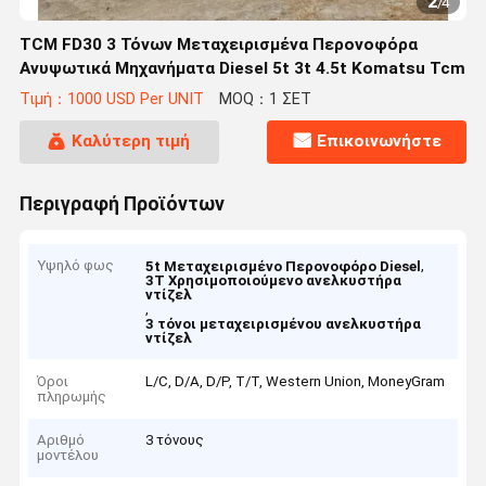
2
/
4
TCM FD30 3 Τόνων Μεταχειρισμένα Περονοφόρα
Ανυψωτικά Μηχανήματα Diesel 5t 3t 4.5t Komatsu Tcm
Τιμή：1000 USD Per UNIT
MOQ：1 ΣΕΤ
Καλύτερη τιμή
Επικοινωνήστε
Περιγραφή Προϊόντων
Υψηλό φως
,
5t Μεταχειρισμένο Περονοφόρο Diesel
3Τ Χρησιμοποιούμενο ανελκυστήρα
ντίζελ
,
3 τόνοι μεταχειρισμένου ανελκυστήρα
ντίζελ
Όροι
L/C, D/A, D/P, T/T, Western Union, MoneyGram
πληρωμής
Αριθμό
3 τόνους
μοντέλου