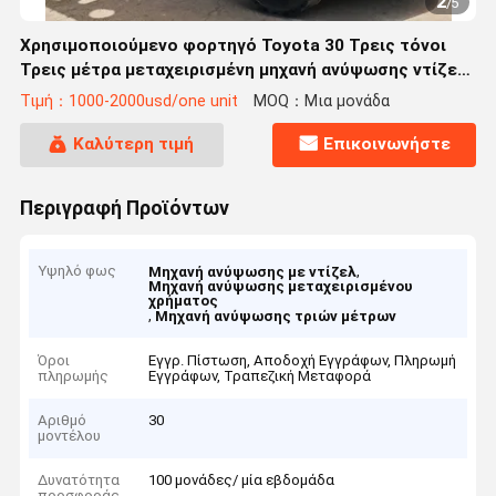
2
/
5
Χρησιμοποιούμενο φορτηγό Toyota 30 Τρεις τόνοι
Τρεις μέτρα μεταχειρισμένη μηχανή ανύψωσης ντίζελ
Toyota
Τιμή：1000-2000usd/one unit
MOQ：Μια μονάδα
Καλύτερη τιμή
Επικοινωνήστε
Περιγραφή Προϊόντων
Υψηλό φως
,
Μηχανή ανύψωσης με ντίζελ
Μηχανή ανύψωσης μεταχειρισμένου
χρήματος
,
Μηχανή ανύψωσης τριών μέτρων
Όροι
Εγγρ. Πίστωση, Αποδοχή Εγγράφων, Πληρωμή
πληρωμής
Εγγράφων, Τραπεζική Μεταφορά
Αριθμό
30
μοντέλου
Δυνατότητα
100 μονάδες/ μία εβδομάδα
προσφοράς