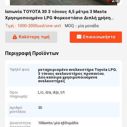
2
/
4
Ιαπωνία TOYOTA 30 3 τόνους 4,5 μέτρα 3 Masta
Χρησιμοποιημένο LPG Φορκοστάσιο Διπλή χρήση
προπάνου και υγροποιημένου αερίου
Τιμή：1000-2000usd/one unit
MOQ：μία μονάδα
Καλύτερη τιμή
Επικοινωνήστε
Περιγραφή Προϊόντων
Υψηλό φως
,
μεταχειρισμένο ανελκυστήρα Toyota LPG
,
3 τόνους ανελκυστήρες προπανίου
Δύο καύσιμα χρησιμοποιούμενα
ανελκυστήρες
Όροι
L/c, d/a, d/p, t/t
πληρωμής
Αριθμό
30
μοντέλου
Δυνατότητα
100units/ μία εβδομάδα
προσφοράς