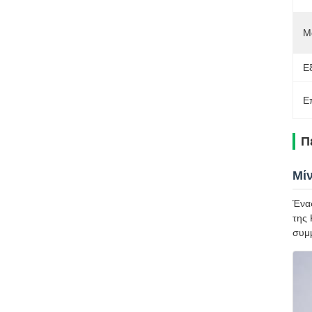
Μ
Ε
Ε
Π
Μί
Ένας
της 
συμμ