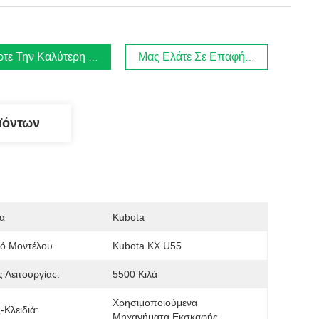
τε Την Καλύτερη Τιμή
Μας Ελάτε Σε Επαφή Με
ϊόντων
α
Kubota
μό Μοντέλου
Kubota KX U55
 Λειτουργίας:
5500 Κιλά
Χρησιμοποιούμενα 
-Κλειδιά:
Μηχανήματα Εκσκαφής