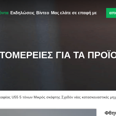
όντα
Εκδηλώσεις
Βίντεο
Μας ελάτε σε επαφή με
απ
ΤΟΜΈΡΕΙΕΣ ΓΙΑ ΤΑ ΠΡΟΪ
αφέας U55 5 τόνων Μικρός σκάφτης Σχεδόν νέες κατασκευαστικές μηχ
Φθην