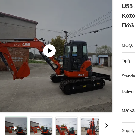
U55 
Κατα
Πώλ
MOQ:
Τιμή:
Standa
Deliver
Μέθοδ
Supply