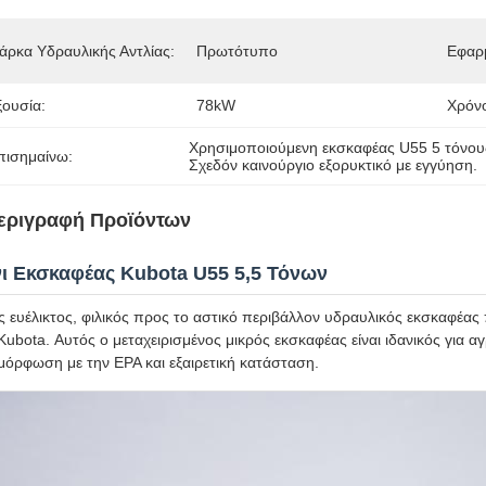
άρκα Υδραυλικής Αντλίας:
Πρωτότυπο
Εφαρ
ξουσία:
78kW
Χρόν
Χρησιμοποιούμενη εκσκαφέας U55 5 τόνου
πισημαίνω:
Σχεδόν καινούργιο εξορυκτικό με εγγύηση.
εριγραφή Προϊόντων
νι Εκσκαφέας Kubota U55 5,5 Τόνων
 ευέλικτος, φιλικός προς το αστικό περιβάλλον υδραυλικός εκσκαφέας 
Kubota. Αυτός ο μεταχειρισμένος μικρός εκσκαφέας είναι ιδανικός για α
όρφωση με την EPA και εξαιρετική κατάσταση.