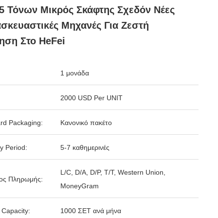
5 Τόνων Μικρός Σκάφτης Σχεδόν Νέες
σκευαστικές Μηχανές Για Ζεστή
ηση Στο HeFei
1 μονάδα
2000 USD Per UNIT
rd Packaging:
Κανονικό πακέτο
y Period:
5-7 καθημερινές
L/C, D/A, D/P, T/T, Western Union,
ος Πληρωμής:
MoneyGram
 Capacity:
1000 ΣΕΤ ανά μήνα