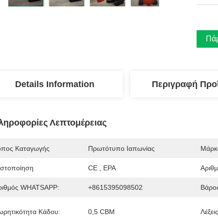
Πάρ
Details Information
Περιγραφή Προ
ληροφορίες Λεπτομέρειας
όπος Καταγωγής
Πρωτότυπο Ιαπωνίας
Μάρκ
ιστοποίηση
CE , EPA
Αριθ
ριθμός WHATSAPP:
+8615395098502
Βάρος
ωρητικότητα Κάδου:
0,5 CBM
Λέξεις