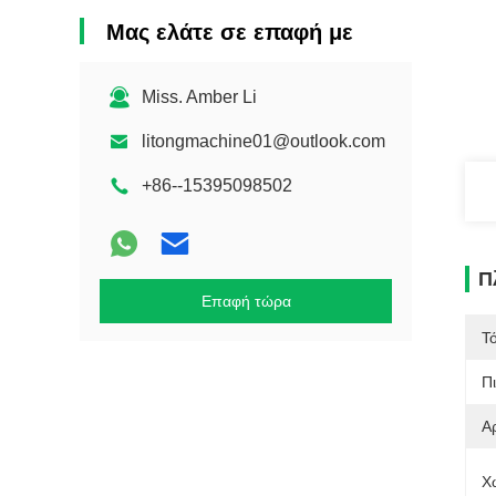
Μας ελάτε σε επαφή με
Miss. Amber Li
litongmachine01@outlook.com
+86--15395098502
Π
Επαφή τώρα
Τ
Π
Α
Χ