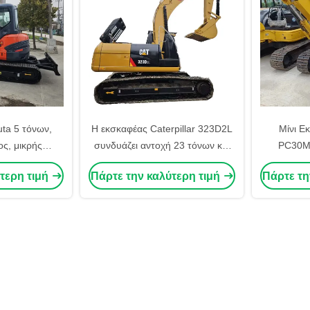
ta 5 τόνων,
Η εκσκαφέας Caterpillar 323D2L
Μίνι Ε
ος, μικρής
συνδυάζει αντοχή 23 τόνων και
PC30MR
ρπυστριοφόρος,
αποδοτικότητα καυσίμου για
Υδραυλικό
τερη τιμή
Πάρτε την καλύτερη τιμή
Πάρτε τη
 στην Ιαπωνία
οικονομικά αποδοτικά μεσαίου
Χρησιμοποι
μεγέθους έργα εκσκαφής
PC30