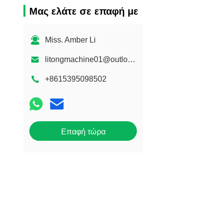
Μας ελάτε σε επαφή με
Miss. Amber Li
litongmachine01@outlook.com
+8615395098502
Επαφή τώρα