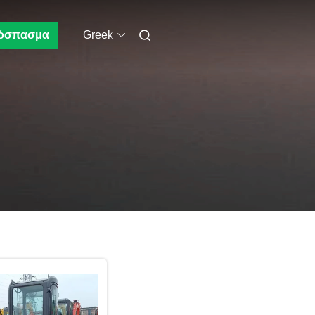
όσπασμα
Greek