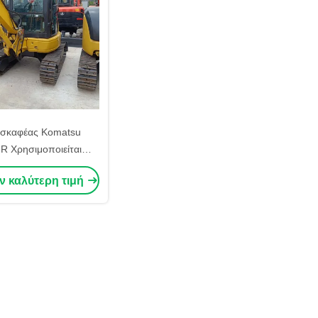
κσκαφέας Komatsu
 Χρησιμοποιείται
ς Εκσκαφέας Crawler
ν καλύτερη τιμή
είται Digger Komatsu
MR για πώληση