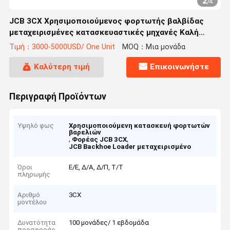
2
/
4
JCB 3CX Χρησιμοποιούμενος φορτωτής βαλβίδας
μεταχειρισμένες κατασκευαστικές μηχανές Καλή
κατάσταση
Τιμή：3000-5000USD/ One Unit
MOQ：Μια μονάδα
Καλύτερη τιμή
Επικοινωνήστε
Περιγραφή Προϊόντων
Υψηλό φως
Χρησιμοποιούμενη κατασκευή φορτωτών
βαρελιών
,
,
Φορέας JCB 3CX
JCB Backhoe Loader μεταχειρισμένο
Όροι
Ε/Ε, Δ/Α, Δ/Π, Τ/Τ
πληρωμής
Αριθμό
3CX
μοντέλου
Δυνατότητα
100 μονάδες/ 1 εβδομάδα
προσφοράς