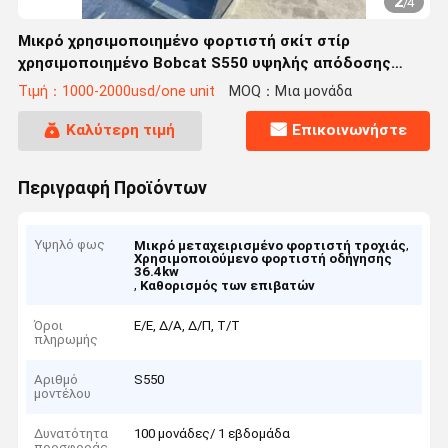
2
/
4
Μικρό χρησιμοποιημένο φορτιστή σκίτ στίρ
χρησιμοποιημένο Bobcat S550 υψηλής απόδοσης
36.4kw ισχύς
Τιμή：1000-2000usd/one unit
MOQ：Μια μονάδα
Καλύτερη τιμή
Επικοινωνήστε
Περιγραφή Προϊόντων
Υψηλό φως
,
Μικρό μεταχειρισμένο φορτιστή τροχιάς
Χρησιμοποιούμενο φορτιστή οδήγησης
36.4kw
,
Καθορισμός των επιβατών
Όροι
Ε/Ε, Δ/Α, Δ/Π, Τ/Τ
πληρωμής
Αριθμό
S550
μοντέλου
Δυνατότητα
100 μονάδες/ 1 εβδομάδα
προσφοράς