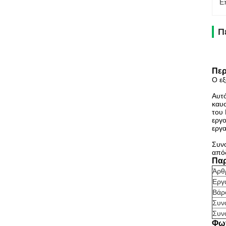
Ε
Π
Περ
Ο εξ
Αυτό
καυσ
του 
εργο
εργα
Συνο
απόδ
Παρ
Άρθ
Εργ
Βάρ
Συν
Συν
Φωτ