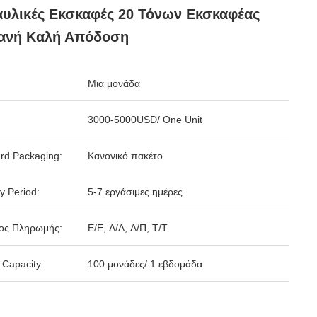
υλικές Εκσκαφές 20 Τόνων Εκσκαφέας
ανή Καλή Απόδοση
Μια μονάδα
3000-5000USD/ One Unit
rd Packaging:
Κανονικό πακέτο
y Period:
5-7 εργάσιμες ημέρες
ος Πληρωμής:
Ε/Ε, Δ/Α, Δ/Π, Τ/Τ
 Capacity:
100 μονάδες/ 1 εβδομάδα