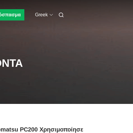
όσπασμα
Greek
ΌΝΤΑ
omatsu PC200 Χρησιμοποίησε