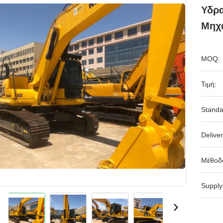
Υδρα
Μηχ
MOQ:
Τιμή:
Standa
Deliver
Μέθοδ
Supply