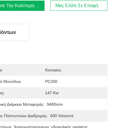
τε Την Καλύτερη Τιμή
Μας Ελάτε Σε Επαφή Με
ϊόντων
α
Komatsu
μό Μοντέλου
PC200
μη:
147 Kw
ική Διάρκεια Μεταφοράς:
9480mm
ος Παπουτσιών Διαδρομής:
600 Χιλιοστά
 τόνων
, 
Χρησιμοποιούμενος υδραυλικός σκάφτης
, 