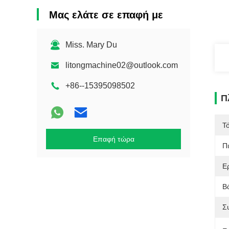
Μας ελάτε σε επαφή με
Miss. Mary Du
litongmachine02@outlook.com
+86--15395098502
Π
Τ
Επαφή τώρα
Π
Ε
Β
Σ