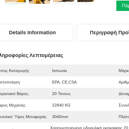
Πάρ
Details Information
Περιγραφή Προ
ληροφορίες Λεπτομέρειας
όπος Καταγωγής
Ιαπωνία
Μάρκ
ιστοποίηση
EPA, CE,CSA
Αριθ
ργασιακό Βάρος:
20 Τόνους
Δύνα
άρος Μηχανής:
22840 KG
Συνολ
υνολικό Ύψος Μεταφοράς:
3040mm
Πλάτ
Χρησιμοποιημένη υδραυλική εκσκαφέας 20