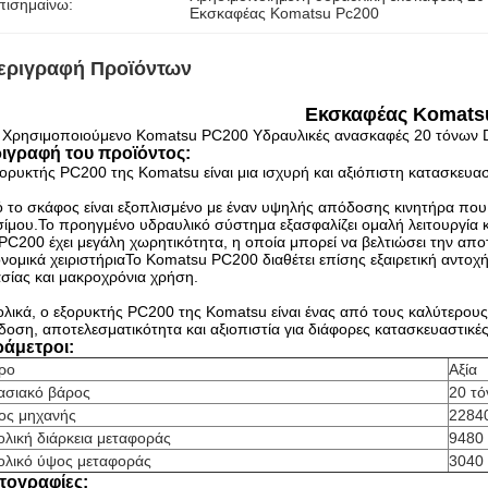
πισημαίνω:
Εκσκαφέας Komatsu Pc200
εριγραφή Προϊόντων
Εκσκαφέας Komats
Χρησιμοποιούμενο Komatsu PC200 Υδραυλικές ανασκαφές 20 τόνων 
ιγραφή του προϊόντος:
ορυκτής PC200 της Komatsu είναι μια ισχυρή και αξιόπιστη κατασκευα
 το σκάφος είναι εξοπλισμένο με έναν υψηλής απόδοσης κινητήρα που π
ίμου.Το προηγμένο υδραυλικό σύστημα εξασφαλίζει ομαλή λειτουργία 
PC200 έχει μεγάλη χωρητικότητα, η οποία μπορεί να βελτιώσει την απο
νομικά χειριστήριαΤο Komatsu PC200 διαθέτει επίσης εξαιρετική αντοχ
σίας και μακροχρόνια χρήση.
λικά, ο εξορυκτής PC200 της Komatsu είναι ένας από τους καλύτερο
οση, αποτελεσματικότητα και αξιοπιστία για διάφορες κατασκευαστικές
άμετροι:
ρο
Αξία
ασιακό βάρος
20 τό
ος μηχανής
2284
ολική διάρκεια μεταφοράς
9480
ολικό ύψος μεταφοράς
3040 
ογραφίες: