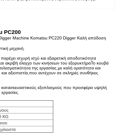
u PC200
Digger Machine Komatsu PC220 Digger Καλή απόδοση
στική μηχανή.
αρέχει ισχυρή ισχύ και εξαιρετική αποδοτικότητα
και ακριβή έλεγχο των κινήσεων του εξορυκτήραΤο κουβά
τελεσματικότητα της εργασίας.με καλή ορατότητα και
ή και αξιοπιστία,που αντέχουν σε σκληρές συνθήκες
υς κατασκευαστικούς εξοπλισμούς που προσφέρει υψηλή
 εργασίες.
νους
0 KG
 mm
χιλιοστά