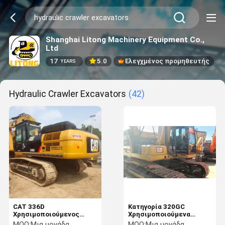
Shanghai Litong Machinery Equipment Co.,
Ltd
17
5.0
Ελεγχμένος προμηθευτής
YEARS
Hydraulic Crawler Excavators
(42)
CAT 336D
Κατηγορία 320GC
Χρησιμοποιούμενος
Χρησιμοποιούμενα
υδραυλικός αναπηρέτης
υδραυλικά σκάφτρα με
MOQ:
Μια μονάδα
MOQ:
Μια μονάδα