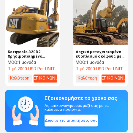
Κατηγορία 320D2
Αρχικό μεταχειρισμένο
Χρησιμοποιημένο
εξοπλισμό σκάφους με
εξοπλισμό εξορυκτών
σάπια χρησιμοποιημένο
MOQ:
1 μονάδα
MOQ:
1 μονάδα
σκάφους CAT 315D
Τιμή:
2000 USD Per UNIT
Τιμή:
2000 USD Per UNIT
Καλύτερη
ΕΠΙΚΟΙΝΩΝΙΑ
Καλύτερη
ΕΠΙΚΟΙΝΩΝΙΑ
τιμή
τιμή
Εξοικονομήστε το χρόνο σας
Ας επικοινωνήσουμε μαζί σας με τα
καλύτερα προϊόντα.
Δώστε τις απαιτήσεις σας