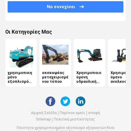
Να συνεχίσει
Οι Κατηγορίες Μας
χρησιμοποιη
εκσκαφέας
Χρησιμοποιο
Χρησιμοπο
μένο
μεταχειρισμέ
ύμενη
ύμενο
εξοπλισμό
νου τύπου
υδραυλική
ανελκυστ
εξορυκτών
εκσκαφέας
ντίζελ
Αρχική Σελίδα
Περίπου εμείς
επαφή
Sitemap
Πολιτική μυστικότητας
Ποιότητα
χρησιμοποιημένο εξοπλισμό εξορυκτών
Κίνα