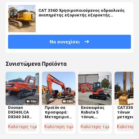
CAT 336D Χρησιμοποιούμενος υδραυλικός
αναπηρέτης εξορυκτής εξορυκτής
κινητήρας πρωτότυπης Ιαπωνίας
Να συνεχίσει
Συνιστώμενα Προϊόντα
Doosan
Προϊόν σε
Εκσκαφέας
CAT330 30
DX340LCA
προσφορά:
Kobuta 5
τόνων
DX340 340
Μεταχειρισμένο
τόνων,
μεταχειρι
Κορεάτης
Εκσκαφέας
μεταχειρισμένος,
ανασκαφή 
κατασκευής
Doosan
μικρής
σπαστικό
Καλύτερη τιμή
Καλύτερη τιμή
Καλύτερη τιμή
Καλύτερη 
εξορυκτής /
DX340LC 34
χωρητικότητας,
βαρύ
Doosan 34 T
Τόνων,
ερπυστριοφόρος,
μεταχειρι