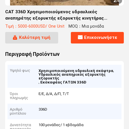
2
/
4
CAT 336D Χρησιμοποιούμενος υδραυλικός
αναπηρέτης εξορυκτής εξορυκτής κινητήρας
πρωτότυπης Ιαπωνίας
Τιμή：5000-6000USD/ One Unit
MOQ：Μια μονάδα
Καλύτερη τιμή
Επικοινωνήστε
Περιγραφή Προϊόντων
Υψηλό φως
,
Χρησιμοποιούμενη υδραυλική σκάφτρα
Υδραυλικός αναπηρικός εξορυκτής
εξορυκτής
,
Εκσκαφέας ΓΑΤΩΝ 336D
Όροι
Ε/Ε, Δ/Α, Δ/Π, Τ/Τ
πληρωμής
Αριθμό
336D
μοντέλου
Δυνατότητα
100 μονάδες/ 1 εβδομάδα
προσφοράς