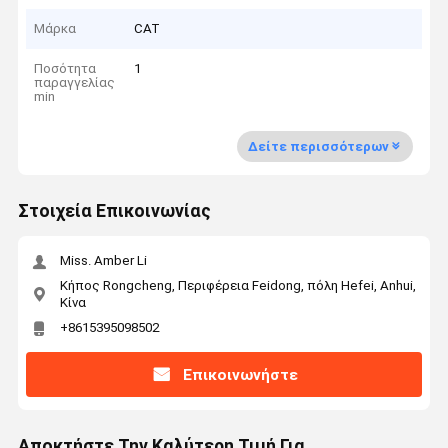
Μάρκα
CAT
Ποσότητα
1
παραγγελίας
min
Δείτε περισσότερων
Στοιχεία Επικοινωνίας
Miss. Amber Li
Κήπος Rongcheng, Περιφέρεια Feidong, πόλη Hefei, Anhui,
Κίνα
+8615395098502
Επικοινωνήστε
Αποκτήστε Την Καλύτερη Τιμή Για