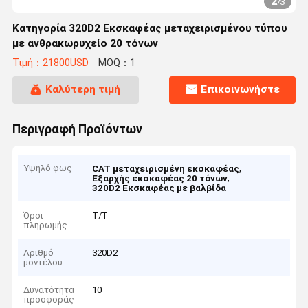
2
/
3
Κατηγορία 320D2 Εκσκαφέας μεταχειρισμένου τύπου
με ανθρακωρυχείο 20 τόνων
Τιμή：21800USD
MOQ：1
Καλύτερη τιμή
Επικοινωνήστε
Περιγραφή Προϊόντων
Υψηλό φως
,
CAT μεταχειρισμένη εκσκαφέας
,
Εξαρχής εκσκαφέας 20 τόνων
320D2 Εκσκαφέας με βαλβίδα
Όροι
Τ/Τ
πληρωμής
Αριθμό
320D2
μοντέλου
Δυνατότητα
10
προσφοράς