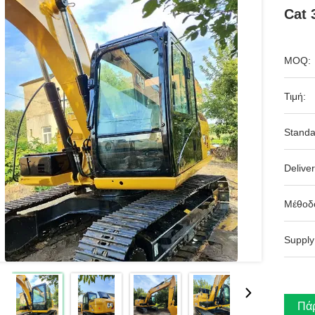
Cat 
MOQ:
Τιμή:
Standa
Deliver
Μέθοδ
Supply
Πάρ