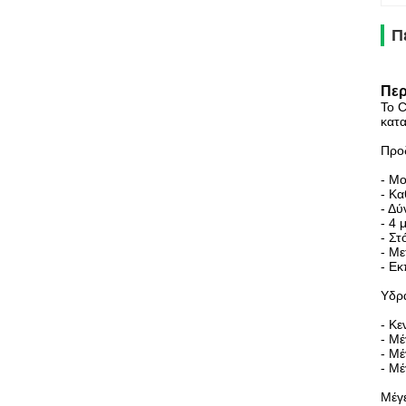
Π
Περ
Το C
κατα
Προ
- Μο
- Κα
- Δύ
- 4 
- Στ
- Με
- Εκ
Υδρ
- Κε
- Μέ
- Μέ
- Μέ
Μέγε