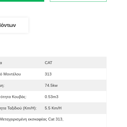
ϊόντων
α
CAT
μό Μοντέλου
313
μη:
74.5kw
τότητα Κουβάς:
0.53m3
ητα Ταξιδιού (km/h):
5.5 Km/h
Μεταχειρισμένη εκσκαφέας Cat 313
, 