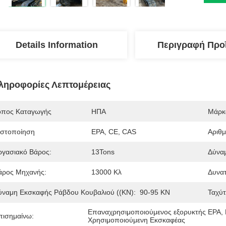
Details Information
Περιγραφή Προ
ληροφορίες Λεπτομέρειας
όπος Καταγωγής
ΗΠΑ
Μάρκ
ιστοποίηση
EPA, CE, CAS
Αριθ
ργασιακό Βάρος:
13Tons
Δύνα
άρος Μηχανής:
13000 Κλ
Δυνα
ύναμη Εκσκαφής Ράβδου Κουβαλιού ((kN):
90-95 KN
Ταχύτ
Επαναχρησιμοποιούμενος εξορυκτής EPA
, 
πισημαίνω:
Χρησιμοποιούμενη Εκσκαφέας