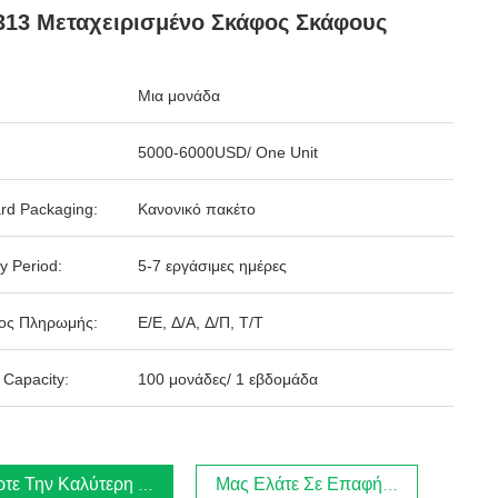
313 Μεταχειρισμένο Σκάφος Σκάφους
Μια μονάδα
5000-6000USD/ One Unit
rd Packaging:
Κανονικό πακέτο
y Period:
5-7 εργάσιμες ημέρες
ος Πληρωμής:
Ε/Ε, Δ/Α, Δ/Π, Τ/Τ
 Capacity:
100 μονάδες/ 1 εβδομάδα
τε Την Καλύτερη Τιμή
Μας Ελάτε Σε Επαφή Με