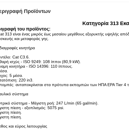
εριγραφή Προϊόντων
Κατηγορία 313 Εκ
ιγραφή του προϊόντος:
at 313 είναι ένας μικρός έως μεσαίου μεγέθους εξορυκτής υψηλής απόδ
σκευής και μεταφοράς γης.
διαγραφές κινητήρα
ντέλο: Cat C3.6.
θαρή ισχύς - ISO 9249: 108 ίπποι (80,9 kW).
ναμη κινητήρα - ISO 14396: 110 ίππους.
μέσα.
όχος: 5 μέσα.
τατόπιση: 220 in3.
πομπές: ανταποκρίνεται στα πρότυπα εκπομπών των ΗΠΑ EPA Tier 4 τελι
αυλικό σύστημα
ντρικό σύστημα - Μέγιστη ροή: 247 L/min (65 gal/min).
γιστη πίεση - εξοπλισμός: 5075 psi.
γιστη πίεση.
γιστη πίεση.
θος και εύρος λειτουργίας