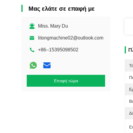
Μας ελάτε σε επαφή με
Miss. Mary Du
litongmachine02@outlook.com
Π
+86--15395098502
Τ
Π
Επαφή τώρα
Ε
Β
Δ
Ε