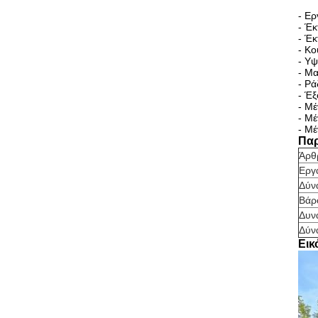
- Ερ
- Έκ
- Έκ
- Κο
- Υψ
- Μα
- Ρά
- Έξ
- Μέ
- Μέ
- Μέ
Παρ
Άρθ
Εργ
Δύν
Βάρ
Δυν
Δύν
Εικ