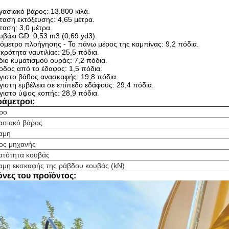
γασιακό βάρος: 13.800 κιλά.
ταση εκτόξευσης: 4,65 μέτρα.
ταση: 3,0 μέτρα.
υβάκι GD: 0,53 m3 (0,69 yd3).
όμετρο πλοήγησης - Το πάνω μέρος της καμπίνας: 9,2 πόδια.
κρότητα ναυτιλίας: 25,5 πόδια.
διο κυματισμού ουράς: 7,2 πόδια.
οδος από το έδαφος: 1,5 πόδια.
γιστο βάθος ανασκαφής: 19,8 πόδια.
γιστη εμβέλεια σε επίπεδο εδάφους: 29,4 πόδια.
γιστο ύψος κοπής: 28,9 πόδια.
άμετροι:
ρο
ασιακό βάρος
αμη
ος μηχανής
ατότητα κουβάς
αμη εκσκαφής της ράβδου κουβάς (kN)
όνες του προϊόντος: