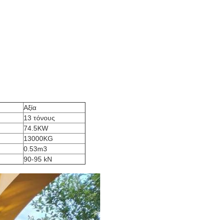
Αξία
13 τόνους
74.5KW
13000KG
0.53m3
90-95 kN