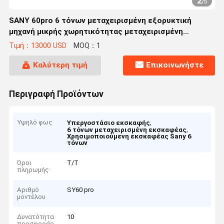
2
/
5
SANY 60pro 6 τόνων μεταχειρισμένη εξορυκτική
μηχανή μικρής χωρητικότητας μεταχειρισμένη
εξορυκτική μηχανή
Τιμή：13000 USD
MOQ：1
Καλύτερη τιμή
Επικοινωνήστε
Περιγραφή Προϊόντων
Υψηλό φως
,
Υπεργοστάσιο εκσκαφής
,
6 τόνων μεταχειρισμένη εκσκαφέας
Χρησιμοποιούμενη εκσκαφέας Sany 6
τόνων
Όροι
Τ/Τ
πληρωμής
Αριθμό
SY60 pro
μοντέλου
Δυνατότητα
10
προσφοράς