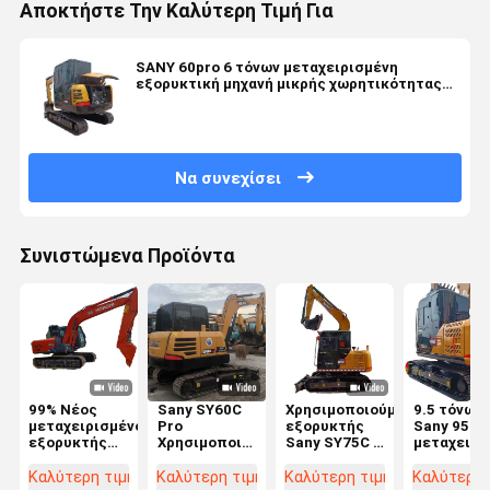
Αποκτήστε Την Καλύτερη Τιμή Για
SANY 60pro 6 τόνων μεταχειρισμένη
εξορυκτική μηχανή μικρής χωρητικότητας
μεταχειρισμένη εξορυκτική μηχανή
Να συνεχίσει
Συνιστώμενα Προϊόντα
99% Νέος
Sany SY60C
Χρησιμοποιούμενος
9.5 τόνων
μεταχειρισμένος
Pro
εξορυκτής
Sany 95C
εξορυκτής
Χρησιμοποιούμενη
Sany SY75C 7
μεταχειρι
Χρησιμοποιούμενος
Μίνι Εξόρυξη
τόνων Brand
εξορυκτή
εξορυκτής
6 Τόνων Sany
New Style SY
Yanmar
Καλύτερη τιμή
Καλύτερη τιμή
Καλύτερη τιμή
Καλύτερη 