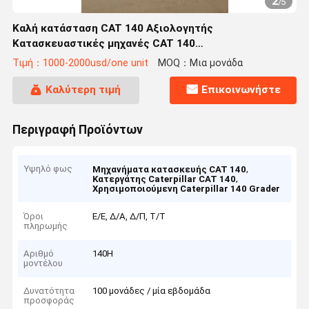
2
/
5
Καλή κατάσταση CAT 140 Αξιολογητής
Κατασκευαστικές μηχανές CAT 140
Χρησιμοποιούμενος Αξιολογητής σε απόθεμα
Τιμή：1000-2000usd/one unit
MOQ：Μια μονάδα
Καλύτερη τιμή
Επικοινωνήστε
Περιγραφή Προϊόντων
Υψηλό φως
,
Μηχανήματα κατασκευής CAT 140
,
Κατεργάτης Caterpillar CAT 140
Χρησιμοποιούμενη Caterpillar 140 Grader
Όροι
Ε/Ε, Δ/Α, Δ/Π, Τ/Τ
πληρωμής
Αριθμό
140H
μοντέλου
Δυνατότητα
100 μονάδες / μία εβδομάδα
προσφοράς