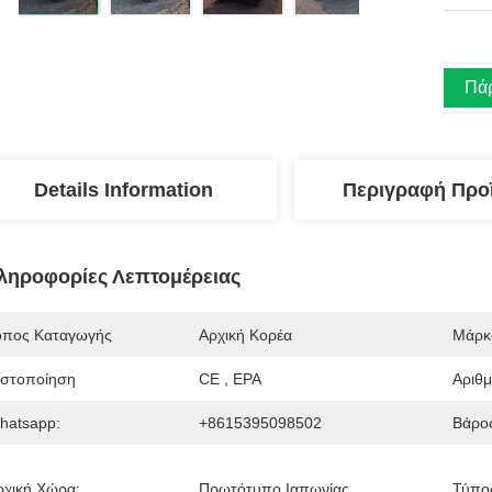
Πάρ
Details Information
Περιγραφή Προ
ληροφορίες Λεπτομέρειας
όπος Καταγωγής
Αρχική Κορέα
Μάρκ
ιστοποίηση
CE , EPA
Αριθ
hatsapp:
+8615395098502
Βάρο
ρχική Χώρα:
Πρωτότυπο Ιαπωνίας
Τύπο