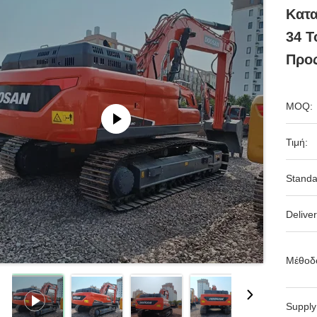
Κατα
34 Τ
Προ
MOQ:
Τιμή:
Standa
Deliver
Μέθοδ
Supply