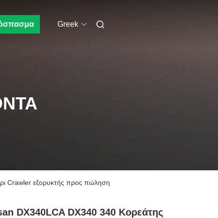
όσπασμα
Greek
ΌΝΤΑ
ρι Crawler εξορυκτής προς πώληση
san DX340LCA DX340 340 Κορεάτης