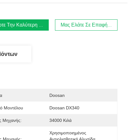
τε Την Καλύτερη Τιμή
Μας Ελάτε Σε Επαφή Με
ϊόντων
α
Doosan
μό Μοντέλου
Doosan DX340
ς Μηχανής:
34000 Κιλά
Χρησιμοποιημένος 
ς Μηχανής:
Αντιολισθητική Αλυσίδα 