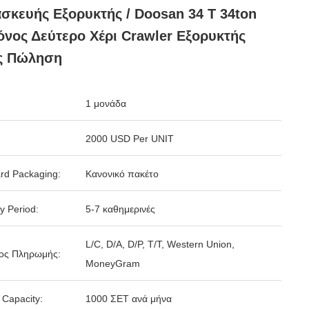
σκευής Εξορυκτής / Doosan 34 T 34ton
όνος Δεύτερο Χέρι Crawler Εξορυκτής
ς Πώληση
1 μονάδα
2000 USD Per UNIT
rd Packaging:
Κανονικό πακέτο
y Period:
5-7 καθημερινές
L/C, D/A, D/P, T/T, Western Union,
ος Πληρωμής:
MoneyGram
 Capacity:
1000 ΣΕΤ ανά μήνα