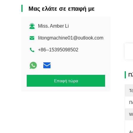
Μας ελάτε σε επαφή με
Miss. Amber Li
litongmachine01@outlook.com
+86--15395098502
Π
Επαφή τώρα
Τ
Π
W
Α