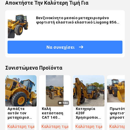
Αποκτήστε Την Καλύτερη Τιμή Για
Βενζινοκίνητο μεσαίο μεταχειρισμένο
φορτιστή ελαστικό ελαστικό Liugong 856
τροχοφόρο φορτιστή 5 τόνων
Να συνεχίσει
Συνιστώμενα Προϊόντα
Αρπάξτε
Καλή
Κατηγορία
Πρωτότυπ
αυτόν τον
κατάσταση
420F
φορτιστή
μεταχειρισμένο
CAT 140
Χρησιμοποιούμενος
μπροστιν
τροχοφόρο
Αξιολογητής
φορτιστής
τροχών C
φορτωτή
Κατασκευαστικές
υδραυλικού
950H
Καλύτερη τιμή
Καλύτερη τιμή
Καλύτερη τιμή
Καλύτερη 