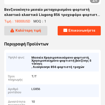
2
/
4
Βενζινοκίνητο μεσαίο μεταχειρισμένο φορτιστή
ελαστικό ελαστικό Liugong 856 τροχοφόρο φορτιστή
5 τόνων
Τιμή：18000USD
MOQ：1
Καλύτερη τιμή
Επικοινωνήστε
Περιγραφή Προϊόντων
Υψηλό φως
,
Μεσαίο Χρησιμοποιούμενο φορτιστή
Χρησιμοποιημένο φορτιστή βενζίνης 5
τόνους
,
Λιούγκονγκ 856 φορτιστή τροχών
Όροι
Τ/Τ
πληρωμής
Αριθμό
LG856
μοντέλου
Δυνατότητα
10
προσφοράς