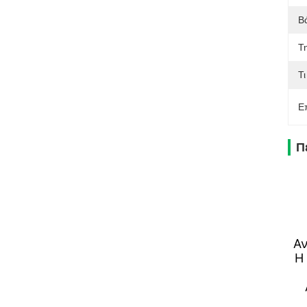
Β
Τ
Τι
Ε
Π
Αν
Η