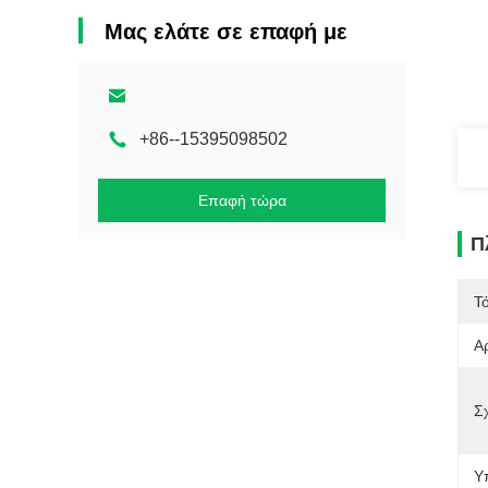
Μας ελάτε σε επαφή με
+86--15395098502
Επαφή τώρα
Π
Τ
Α
Σ
Υ