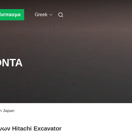
όσπασμα
Greek
ΌΝΤΑ
in Japan
νων Hitachi Excavator