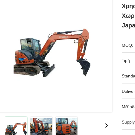
Χρη
Χωρη
Jap
MOQ:
Τιμή:
Standa
Deliver
Μέθοδ
Supply