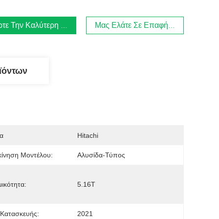
τε Την Καλύτερη Τιμή
Μας Ελάτε Σε Επαφή Με
ϊόντων
α
Hitachi
ίνηση Μοντέλου:
Αλυσίδα-Τύπος
ικότητα:
5.16Τ
 Κατασκευής:
2021