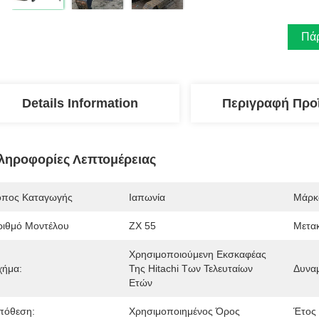
Πάρ
Details Information
Περιγραφή Προ
ληροφορίες Λεπτομέρειας
όπος Καταγωγής
Ιαπωνία
Μάρκ
ριθμό Μοντέλου
ZX 55
Μετακ
Χρησιμοποιούμενη Εκσκαφέας 
χήμα:
Της Hitachi Των Τελευταίων 
Δυναμ
Ετών
πόθεση:
Χρησιμοποιημένος Όρος
Έτος