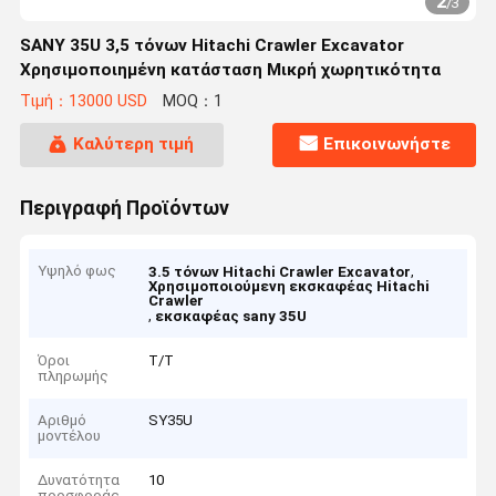
2
/
3
SANY 35U 3,5 τόνων Hitachi Crawler Excavator
Χρησιμοποιημένη κατάσταση Μικρή χωρητικότητα
Τιμή：13000 USD
MOQ：1
Καλύτερη τιμή
Επικοινωνήστε
Περιγραφή Προϊόντων
Υψηλό φως
,
3.5 τόνων Hitachi Crawler Excavator
Χρησιμοποιούμενη εκσκαφέας Hitachi
Crawler
,
εκσκαφέας sany 35U
Όροι
Τ/Τ
πληρωμής
Αριθμό
SY35U
μοντέλου
Δυνατότητα
10
προσφοράς