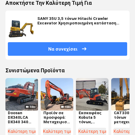
Αποκτήστε Την Καλύτερη Τιμή Για
SANY 35U 3,5 τόνων Hitachi Crawler
Excavator Χρησιμοποιημένη κατάσταση
Μικρή χωρητικότητα
Να συνεχίσει
Συνιστώμενα Προϊόντα
Doosan
Προϊόν σε
Εκσκαφέας
CAT330 30
DX340LCA
προσφορά:
Kobuta 5
τόνων
DX340 340
Μεταχειρισμένο
τόνων,
μεταχειρι
Κορεάτης
Εκσκαφέας
μεταχειρισμένος,
ανασκαφή 
κατασκευής
Doosan
μικρής
σπαστικό
Καλύτερη τιμή
Καλύτερη τιμή
Καλύτερη τιμή
Καλύτερη 