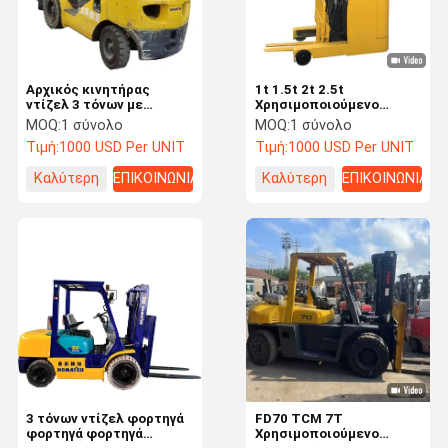
Αρχικός κινητήρας
1t 1.5t 2t 2.5t
ντίζελ 3 τόνων με
Χρησιμοποιούμενο
προειδοποιητικό φως
ανελκυστήρα με
MOQ:
1 σύνολο
MOQ:
1 σύνολο
ανύψωση 6m 8m 12m
Τιμή:
1000 USD Per UNIT
Τιμή:
1000 USD Per UNIT
48V Ηλεκτρικό φορτηγό
ανελκυστήρα με
Καλύτερη
ΕΠΙΚΟΙΝΩΝΙΑ
Καλύτερη
ΕΠΙΚΟΙΝΩΝΙΑ
πλευρικό μετατροπέα
τιμή
τιμή
Αρχική
Προϊόντα
Βίντεο
Σχετικά Με
Σελίδα
Εμάς
3 τόνων ντίζελ φορτηγά
FD70 TCM 7T
φορτηγά φορτηγά
Χρησιμοποιούμενο