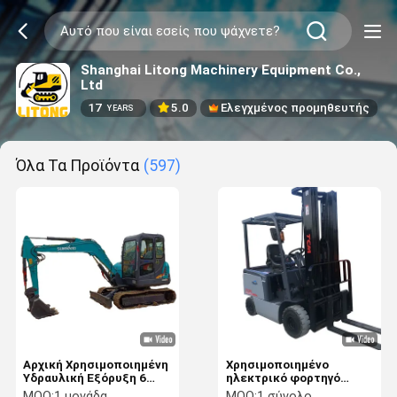
Shanghai Litong Machinery Equipment Co.,
Ltd
17
5.0
Ελεγχμένος προμηθευτής
YEARS
Όλα Τα Προϊόντα
(597)
Αρχική Χρησιμοποιημένη
Χρησιμοποιημένο
Υδραυλική Εξόρυξη 6
ηλεκτρικό φορτηγό
Τόνων SUNWARD
ανελκυστήρα TCM 2,5
MOQ:
1 μονάδα
MOQ:
1 σύνολο