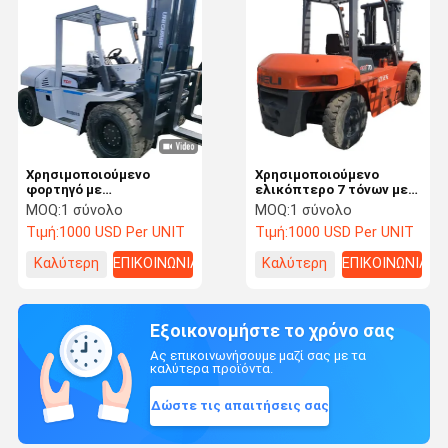
Χρησιμοποιούμενο
Χρησιμοποιούμενο
φορτηγό με
ελικόπτερο 7 τόνων με
σιδηροτροχείο TCM 10T
ντίζελ Original Engine
MOQ:
1 σύνολο
MOQ:
1 σύνολο
Diesel με κιβώτιο
Core Components
Τιμή:
1000 USD Per UNIT
Τιμή:
1000 USD Per UNIT
ταχυτήτων και ελαστικό
PLC
Καλύτερη
ΕΠΙΚΟΙΝΩΝΙΑ
Καλύτερη
ΕΠΙΚΟΙΝΩΝΙΑ
τιμή
τιμή
Εξοικονομήστε το χρόνο σας
Ας επικοινωνήσουμε μαζί σας με τα
καλύτερα προϊόντα.
Δώστε τις απαιτήσεις σας