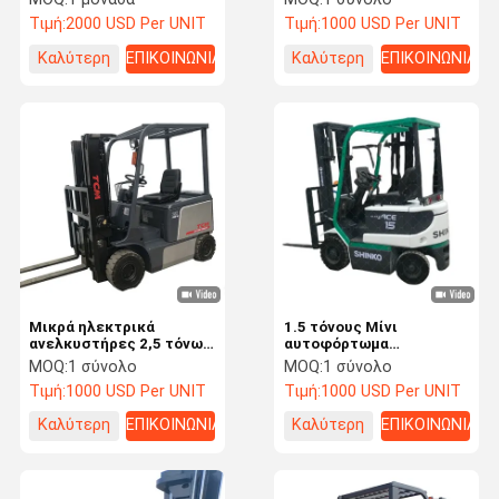
SWE60E SWE70E
τόνων 3 τόνων 3,5 τόνων
Τιμή:
2000 USD Per UNIT
Τιμή:
1000 USD Per UNIT
5 τόνων κινητήρα ντίζελ
Καλύτερη
ΕΠΙΚΟΙΝΩΝΙΑ
Καλύτερη
ΕΠΙΚΟΙΝΩΝΙΑ
τιμή
τιμή
Μικρά ηλεκτρικά
1.5 τόνους Μίνι
ανελκυστήρες 2,5 τόνων
αυτοφόρτωμα
για αποθήκευση και
Ηλεκτρικό
MOQ:
1 σύνολο
MOQ:
1 σύνολο
μεταφορά υλικών
λειτουργούντα
Τιμή:
1000 USD Per UNIT
Τιμή:
1000 USD Per UNIT
χρησιμοποιημένο
φορτηγό στο
Καλύτερη
ΕΠΙΚΟΙΝΩΝΙΑ
Καλύτερη
ΕΠΙΚΟΙΝΩΝΙΑ
αποθεματικό 1500Kg
φορτηγό ντίζελ κινητήρα
τιμή
τιμή