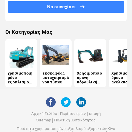
Να συνεχίσει
Οι Κατηγορίες Μας
χρησιμοποιη
εκσκαφέας
Χρησιμοποιο
Χρησιμοπο
μένο
μεταχειρισμέ
ύμενη
ύμενο
εξοπλισμό
νου τύπου
υδραυλική
ανελκυστ
εξορυκτών
εκσκαφέας
ντίζελ
Αρχική Σελίδα
Περίπου εμείς
επαφή
Sitemap
Πολιτική μυστικότητας
Ποιότητα
χρησιμοποιημένο εξοπλισμό εξορυκτών
Κίνα